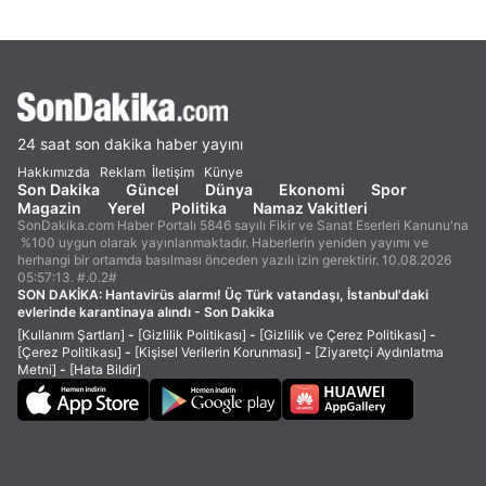
24 saat son dakika haber yayını
Hakkımızda
Reklam
İletişim
Künye
Son Dakika
Güncel
Dünya
Ekonomi
Spor
Magazin
Yerel
Politika
Namaz Vakitleri
SonDakika.com Haber Portalı 5846 sayılı Fikir ve Sanat Eserleri Kanunu'na
%100 uygun olarak yayınlanmaktadır. Haberlerin yeniden yayımı ve
herhangi bir ortamda basılması önceden yazılı izin gerektirir. 10.08.2026
05:57:13. #.0.2#
SON DAKİKA:
Hantavirüs alarmı! Üç Türk vatandaşı, İstanbul'daki
evlerinde karantinaya alındı - Son Dakika
[Kullanım Şartları]
-
[Gizlilik Politikası]
-
[Gizlilik ve Çerez Politikası]
-
[Çerez Politikası]
-
[Kişisel Verilerin Korunması]
-
[Ziyaretçi Aydınlatma
Metni]
-
[Hata Bildir]