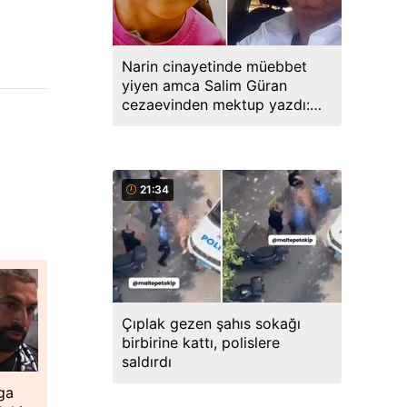
Narin cinayetinde müebbet
yiyen amca Salim Güran
cezaevinden mektup yazdı:
Biz masumuz, katil değiliz
21:34
Çıplak gezen şahıs sokağı
birbirine kattı, polislere
saldırdı
ga