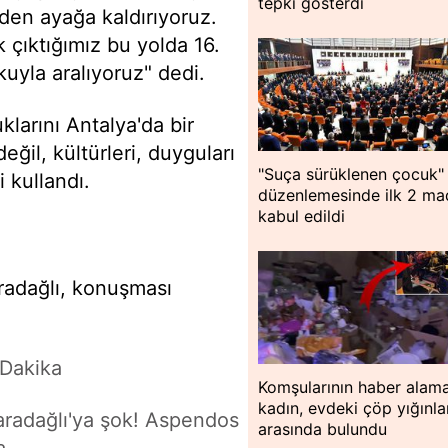
tepki gösterdi
niden ayağa kaldırıyoruz.
k çıktığımız bu yolda 16.
kuyla aralıyoruz" dedi.
klarını Antalya'da bir
eğil, kültürleri, duyguları
"Suça sürüklenen çocuk"
 kullandı.
düzenlemesinde ilk 2 m
kabul edildi
radağlı, konuşması
Dakika
Komşularının haber alama
kadın, evdeki çöp yığınla
radağlı'ya şok! Aspendos
arasında bulundu