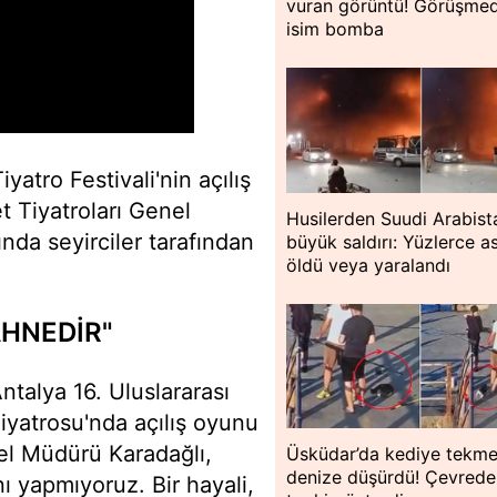
vuran görüntü! Görüşme
isim bomba
yatro Festivali'nin açılış
 Tiyatroları Genel
Husilerden Suudi Arabist
ında seyirciler tarafından
büyük saldırı: Yüzlerce a
öldü veya yaralandı
AHNEDİR"
ntalya 16. Uluslararası
Tiyatrosu'nda açılış oyunu
el Müdürü Karadağlı,
Üsküdar’da kediye tekme
denize düşürdü! Çevredek
nı yapmıyoruz. Bir hayali,