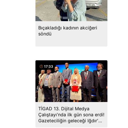
Bıçakladığı kadının akciğeri
söndü
17:33
TİGAD 13. Dijital Medya
Çalıştayı'nda ilk gün sona erdi!
Gazeteciliğin geleceği Iğdır'da
ele alındı