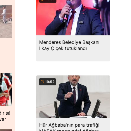
Menderes Belediye Başkanı
İlkay Çiçek tutuklandı
n
19:52
rısı!
var
Hür Ağbaba'nın para trafiği