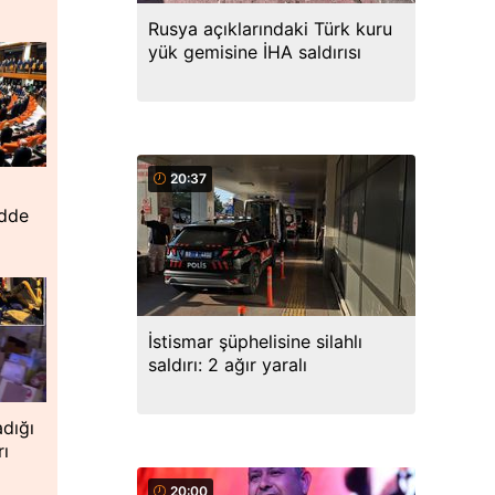
Rusya açıklarındaki Türk kuru
yük gemisine İHA saldırısı
20:37
adde
İstismar şüphelisine silahlı
saldırı: 2 ağır yaralı
dığı
rı
20:00