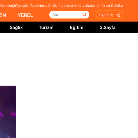
Karadağlı'ya şok! Aspendos Antik Tiyatrosu'nda yuhalandı - Son Dakika
İN
YEREL
Üye Girişi
Sağlık
Turizm
Eğitim
3.Sayfa