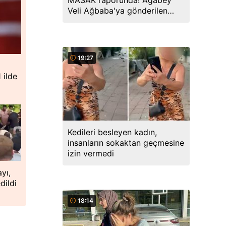
MASAK raporunda! Ağabey
Veli Ağbaba'ya gönderilen
miktar dudak uçuklattı
19:27
 ilde
Kedileri besleyen kadın,
insanların sokaktan geçmesine
izin vermedi
ayı,
dildi
18:14