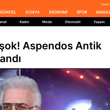
Tamer 
GÜNCEL
DÜNYA
EKONOMİ
SPOR
MAGAZ
anat
Kadın
Moda
Otomobil
Yaşam
 şok! Aspendos Antik
landı