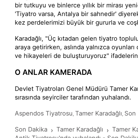
bir tutkuyu ve binlerce yıllık bir mirası ye
'Tiyatro varsa, Antalya bir sahnedir' diyere
kez perdelerimizi büyük bir gururla ve coş
Karadağlı, "Üç kıtadan gelen tiyatro toplulu
araya getirirken, aslında yalnızca oyunları d
ve hikayeleri de buluşturuyoruz" ifadelerini
O ANLAR KAMERADA
Devlet Tiyatroları Genel Müdürü Tamer Ka
sırasında seyirciler tarafından yuhalandı.
Aspendos Tiyatrosu
Tamer Karadağlı
Son 
,
,
Son Dakika
Tamer Karadağlı
Tamer Ka
›
›