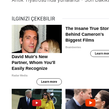
Antik Tiyatrosu'nda yuhalandı - Son Dakik