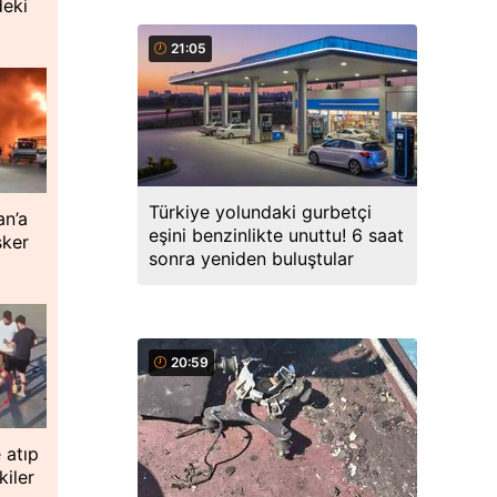
deki
21:05
Türkiye yolundaki gurbetçi
an’a
eşini benzinlikte unuttu! 6 saat
sker
sonra yeniden buluştular
20:59
 atıp
iler