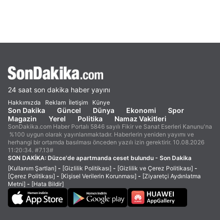
24 saat son dakika haber yayını
Hakkımızda
Reklam
İletişim
Künye
Son Dakika
Güncel
Dünya
Ekonomi
Spor
Magazin
Yerel
Politika
Namaz Vakitleri
SonDakika.com Haber Portalı 5846 sayılı Fikir ve Sanat Eserleri Kanunu'na
%100 uygun olarak yayınlanmaktadır. Haberlerin yeniden yayımı ve
herhangi bir ortamda basılması önceden yazılı izin gerektirir. 10.08.2026
11:20:34. #7.13#
SON DAKİKA:
Düzce'de apartmanda ceset bulundu - Son Dakika
[Kullanım Şartları]
-
[Gizlilik Politikası]
-
[Gizlilik ve Çerez Politikası]
-
[Çerez Politikası]
-
[Kişisel Verilerin Korunması]
-
[Ziyaretçi Aydınlatma
Metni]
-
[Hata Bildir]