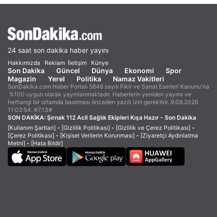
24 saat son dakika haber yayını
Hakkımızda
Reklam
İletişim
Künye
Son Dakika
Güncel
Dünya
Ekonomi
Spor
Magazin
Yerel
Politika
Namaz Vakitleri
SonDakika.com Haber Portalı 5846 sayılı Fikir ve Sanat Eserleri Kanunu'na
%100 uygun olarak yayınlanmaktadır. Haberlerin yeniden yayımı ve
herhangi bir ortamda basılması önceden yazılı izin gerektirir. 9.08.2026
11:02:54. #7.13#
SON DAKİKA:
Şırnak 112 Acil Sağlık Ekipleri Kışa Hazır - Son Dakika
[Kullanım Şartları]
-
[Gizlilik Politikası]
-
[Gizlilik ve Çerez Politikası]
-
[Çerez Politikası]
-
[Kişisel Verilerin Korunması]
-
[Ziyaretçi Aydınlatma
Metni]
-
[Hata Bildir]