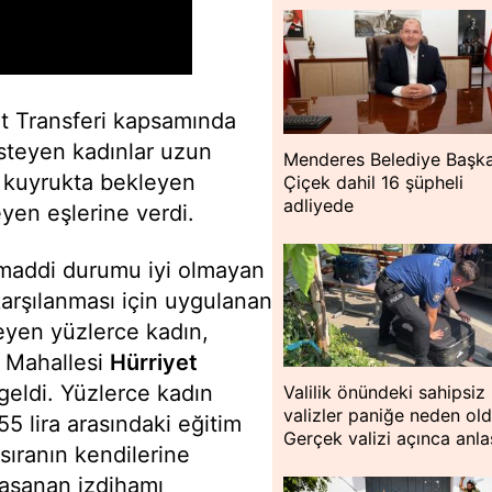
kit Transferi kapsamında
isteyen kadınlar uzun
Menderes Belediye Başka
 kuyrukta bekleyen
Çiçek dahil 16 şüpheli
adliyede
leyen eşlerine verdi.
 maddi durumu iyi olmayan
 karşılanması için uygulanan
teyen yüzlerce kadın,
r Mahallesi
Hürriyet
eldi. Yüzlerce kadın
Valilik önündeki sahipsiz
valizler paniğe neden old
55 lira arasındaki eğitim
Gerçek valizi açınca anlaş
sıranın kendilerine
aşanan izdihamı