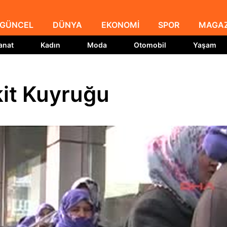
GÜNCEL
DÜNYA
EKONOMİ
SPOR
MAGAZ
anat
Kadın
Moda
Otomobil
Yaşam
kit Kuyruğu