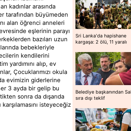
nan kadınlar arasında
ler tarafından büyümeden
ını alan öğrenci anneleri
evresinde eşlerinin parayı
Sri Lanka'da hapishane
erkeklerden bazıları uzun
kargaşa: 2 ölü, 11 yaralı
larında bebekleriyle
ilerin kendilerini
tim yardımını alıp, ev
ınlar, Çocuklarımızı okula
da evimizin giderlerine
er 3 ayda bir gelip bu
Belediye başkanından Sa
tikten sonra da dışarıda
sıra dışı teklif
ı karşılamasını isteyeceğiz