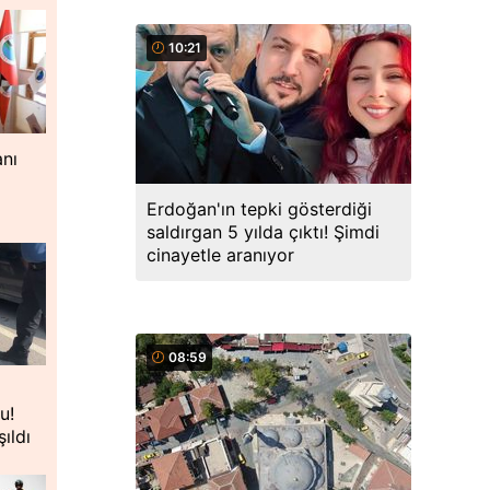
10:21
nı
Erdoğan'ın tepki gösterdiği
saldırgan 5 yılda çıktı! Şimdi
cinayetle aranıyor
08:59
u!
ıldı