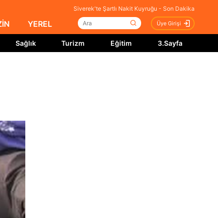
Siverek'te Şartlı Nakit Kuyruğu - Son Dakika
İN
YEREL
Üye Girişi
Sağlık
Turizm
Eğitim
3.Sayfa