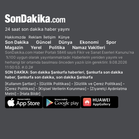
24 saat son dakika haber yayını
Hakkımızda
Reklam
İletişim
Künye
Son Dakika
Güncel
Dünya
Ekonomi
Spor
Magazin
Yerel
Politika
Namaz Vakitleri
SonDakika.com Haber Portalı 5846 sayılı Fikir ve Sanat Eserleri Kanunu'na
%100 uygun olarak yayınlanmaktadır. Haberlerin yeniden yayımı ve
herhangi bir ortamda basılması önceden yazılı izin gerektirir. 9.08.2026
11:50:53. #.0.2#
SON DAKİKA:
Son dakika Şanlıurfa haberleri, Şanlıurfa son dakika
haber, Şanlıurfa son dakika, son dakika Şanlıurfa
[Kullanım Şartları]
-
[Gizlilik Politikası]
-
[Gizlilik ve Çerez Politikası]
-
[Çerez Politikası]
-
[Kişisel Verilerin Korunması]
-
[Ziyaretçi Aydınlatma
Metni]
-
[Hata Bildir]