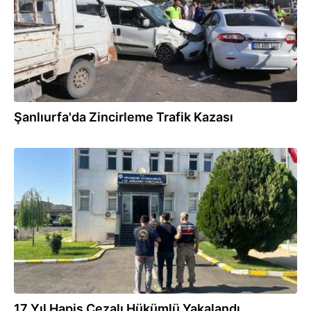
Şanlıurfa'da Zincirleme Trafik Kazası
16:01
17 Yıl Hapis Cezalı Hükümlü Yakalandı