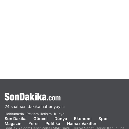
24 saat son dakika haber yayını
Hakkımızda
Reklam
İletişim
Künye
Son Dakika
Güncel
Dünya
Ekonomi
Spor
Magazin
Yerel
Politika
Namaz Vakitleri
SonDakika.com Haber Portalı 5846 sayılı Fikir ve Sanat Eserleri Kanunu'na