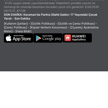
%100 uygun olarak yayınlanmaktadır. Haberlerin yeniden yayımı ve
herhangi bir ortamda basılması önceden yazılı izin gerektirir. 9.08.2026
08:15:31. #7.12#
SON DAKİKA:
Karaman'da Parkta Silahlı Saldırı: 17 Yaşındaki Çocuk
Yaralı - Son Dakika
[Kullanım Şartları]
-
[Gizlilik Politikası]
-
[Gizlilik ve Çerez Politikası]
-
[Çerez Politikası]
-
[Kişisel Verilerin Korunması]
-
[Ziyaretçi Aydınlatma
Metni]
-
[Hata Bildir]