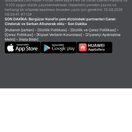
SonDakika.com Haber Portalı 5846 sayılı Fikir ve Sanat Eserleri Kanunu'na
%100 uygun olarak yayınlanmaktadır. Haberlerin yeniden yayımı ve
herhangi bir ortamda basılması önceden yazılı izin gerektirir. 10.08.2026
08:39:41. #7.12#
SON DAKİKA:
Bergüzar Korel'in yeni dizisindeki partnerleri Caner
Cindoruk ve Serkan Altunorak oldu - Son Dakika
[Kullanım Şartları]
-
[Gizlilik Politikası]
-
[Gizlilik ve Çerez Politikası]
-
[Çerez Politikası]
-
[Kişisel Verilerin Korunması]
-
[Ziyaretçi Aydınlatma
Metni]
-
[Hata Bildir]