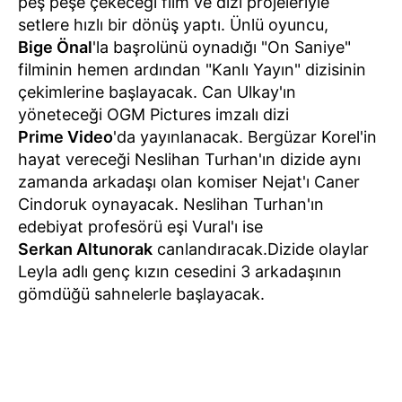
peş peşe çekeceği film ve dizi projeleriyle
setlere hızlı bir dönüş yaptı. Ünlü oyuncu,
Bige Önal
'la başrolünü oynadığı "On Saniye"
filminin hemen ardından "Kanlı Yayın" dizisinin
çekimlerine başlayacak. Can Ulkay'ın
yöneteceği OGM Pictures imzalı dizi
Prime Video
'da yayınlanacak. Bergüzar Korel'in
hayat vereceği Neslihan Turhan'ın dizide aynı
zamanda arkadaşı olan komiser Nejat'ı Caner
Cindoruk oynayacak. Neslihan Turhan'ın
edebiyat profesörü eşi Vural'ı ise
Serkan Altunorak
canlandıracak.Dizide olaylar
Leyla adlı genç kızın cesedini 3 arkadaşının
gömdüğü sahnelerle başlayacak.