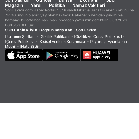
Magazin
Yerel
Politika
Namaz Vakitleri
SonDakika.com Haber Portalı 5846 sayılı Fikir ve Sanat Eserleri Kanunu'na
%100 uygun olarak yayınlanmaktadır. Haberlerin yeniden yayımı ve
herhangi bir ortamda basılması önceden yazılı izin gerektirir. 6.08.2026
08:15:56. #.0.3#
SON DAKİKA:
İyi Ki Doğdun Barış Abi! - Son Dakika
[Kullanım Şartları]
-
[Gizlilik Politikası]
-
[Gizlilik ve Çerez Politikası]
-
[Çerez Politikası]
-
[Kişisel Verilerin Korunması]
-
[Ziyaretçi Aydınlatma
Metni]
-
[Hata Bildir]