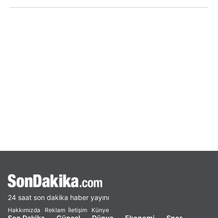
24 saat son dakika haber yayını
Hakkımızda
Reklam
İletişim
Künye
Son Dakika
Güncel
Dünya
Ekonomi
Spor