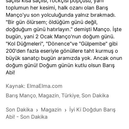
saçlısı kısa saçlısı, rockçısı popçusu, yani
toplumun her kesimi, halk ozanı olan Barış
Manço'yu son yolculuğunda yalnız bırakmadı.
"Bir gün ölürsem; öldüğüm günü değil,
doğduğum günü hatırlayın." demişti Manço. İşte
bugün, yani 2 Ocak Manço'nun doğum günü.
"Kol Düğmeleri", "Dönence"ve "Gülpembe" gibi
200'den fazla eseriyle gönüllere taht kurmuş o
büyük sanatçı bugün aramızda yok. Ancak onun
doğum günü! Doğum günün kutlu olsun Barış
Abi!
Kaynak: ElmaElma.com
Barış Manço
Magazin
Türkiye
Son Dakika
,
,
,
Son Dakika
›
Magazin
›
İyi Ki Doğdun Barış
Abi! - Son Dakika