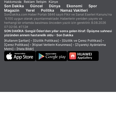
Hakkımızda
Reklam
İletişim
Künye
Son Dakika
Güncel
Dünya
Ekonomi
Spor
Magazin
Yerel
Politika
Namaz Vakitleri
SonDakika.com Haber Portalı 5846 sayılı Fikir ve Sanat Eserleri Kanunu'na
%100 uygun olarak yayınlanmaktadır. Haberlerin yeniden yayımı ve
herhangi bir ortamda basılması önceden yazılı izin gerektirir. 8.08.2026
07:32:56. #7.12#
SON DAKİKA:
Songül Öden'den yıllar sonra gelen itiraf: Öpüşme sahnesi
yüzünden annem hastanelik oldu - Son Dakika
[Kullanım Şartları]
-
[Gizlilik Politikası]
-
[Gizlilik ve Çerez Politikası]
-
[Çerez Politikası]
-
[Kişisel Verilerin Korunması]
-
[Ziyaretçi Aydınlatma
Metni]
-
[Hata Bildir]