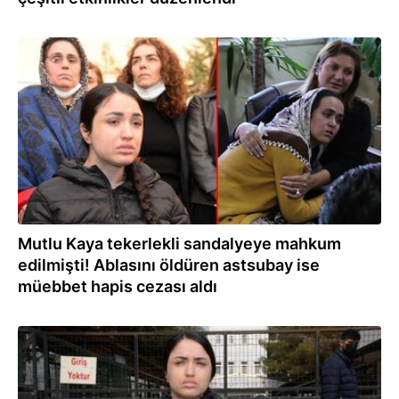
23.02.2022
Mutlu Kaya tekerlekli sandalyeye mahkum
edilmişti! Ablasını öldüren astsubay ise
müebbet hapis cezası aldı
23.02.2022