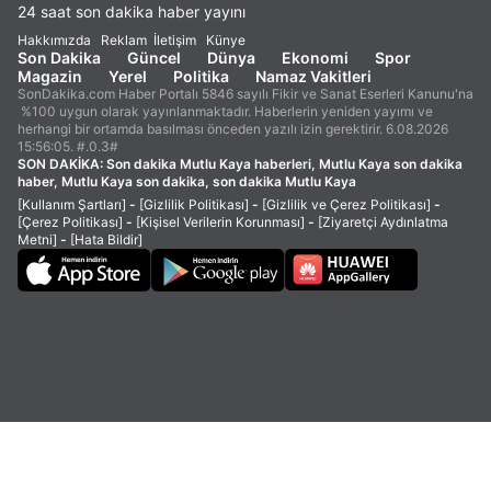
24 saat son dakika haber yayını
Hakkımızda
Reklam
İletişim
Künye
Son Dakika
Güncel
Dünya
Ekonomi
Spor
Magazin
Yerel
Politika
Namaz Vakitleri
SonDakika.com Haber Portalı 5846 sayılı Fikir ve Sanat Eserleri Kanunu'na
%100 uygun olarak yayınlanmaktadır. Haberlerin yeniden yayımı ve
herhangi bir ortamda basılması önceden yazılı izin gerektirir. 6.08.2026
15:56:05. #.0.3#
SON DAKİKA:
Son dakika Mutlu Kaya haberleri, Mutlu Kaya son dakika
haber, Mutlu Kaya son dakika, son dakika Mutlu Kaya
[Kullanım Şartları]
-
[Gizlilik Politikası]
-
[Gizlilik ve Çerez Politikası]
-
[Çerez Politikası]
-
[Kişisel Verilerin Korunması]
-
[Ziyaretçi Aydınlatma
Metni]
-
[Hata Bildir]