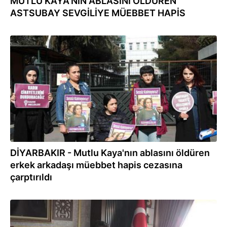
MUTLU KAYA'NIN ABLASINI ÖLDÜREN
ASTSUBAY SEVGİLİYE MÜEBBET HAPİS
23.02.2022
DİYARBAKIR - Mutlu Kaya'nın ablasını öldüren
erkek arkadaşı müebbet hapis cezasına
çarptırıldı
30.12.2021