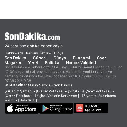
24 saat son dakika haber yayını
Hakkımızda
Reklam
İletişim
Künye
Son Dakika
Güncel
Dünya
Ekonomi
Spor
Magazin
Yerel
Politika
Namaz Vakitleri
SonDakika.com Haber Portalı 5846 sayılı Fikir ve Sanat Eserleri Kanunu'na
%100 uygun olarak yayınlanmaktadır. Haberlerin yeniden yayımı ve
herhangi bir ortamda basılması önceden yazılı izin gerektirir. 7.08.2026
07:38:29. #.0.3#
SON DAKİKA:
Atalay Van'da - Son Dakika
[Kullanım Şartları]
-
[Gizlilik Politikası]
-
[Gizlilik ve Çerez Politikası]
-
[Çerez Politikası]
-
[Kişisel Verilerin Korunması]
-
[Ziyaretçi Aydınlatma
Metni]
-
[Hata Bildir]