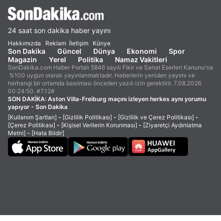
24 saat son dakika haber yayını
Hakkımızda
Reklam
İletişim
Künye
Son Dakika
Güncel
Dünya
Ekonomi
Spor
Magazin
Yerel
Politika
Namaz Vakitleri
SonDakika.com Haber Portalı 5846 sayılı Fikir ve Sanat Eserleri Kanunu'na
%100 uygun olarak yayınlanmaktadır. Haberlerin yeniden yayımı ve
herhangi bir ortamda basılması önceden yazılı izin gerektirir. 7.08.2026
00:24:50. #7.12#
SON DAKİKA:
Aston Villa-Freiburg maçını izleyen herkes aynı yorumu
yapıyor - Son Dakika
[Kullanım Şartları]
-
[Gizlilik Politikası]
-
[Gizlilik ve Çerez Politikası]
-
[Çerez Politikası]
-
[Kişisel Verilerin Korunması]
-
[Ziyaretçi Aydınlatma
Metni]
-
[Hata Bildir]