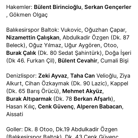
Hakemler:
Bülent Birincioğlu
,
Serkan Gençerler
, Gökmen Olgaç
Balıkesirspor Baltok: Vukovic, Oğuzhan Çapar,
Nizamettin Çalışkan
, Abdulkadir Özgen (Dk. 87
Beleck), Oğuz Yılmaz, Uğur Aygören, Otoo,
Burak Çalık
(Dk. 80 Sedat Şahintürk), Doğa İşeri
(Dk 46. Furkan Çil),
Bülent Cevahir
, Cumali Bişi
Denizlispor:
Zeki Ayvaz
,
Taha Can
Velioğlu, Ziya
Alkurt, Cihan Özkaymak (Dk. 90 Lazic), Kappel
(Dk. 65 Barış Örücü),
Mehmet Akyüz
,
Burak Altıparmak
(Dk. 78
Berkan Afşarlı
),
Hasan Kılıç,
Cenk Güvenç
,
Alperen Babacan
,
Aissati
Goller: Dk. 8 Otoo, Dk.19 Abdulkadir Özgen
(Balıkesirspor Baltok), Dk. 43 Cenk Güvenç