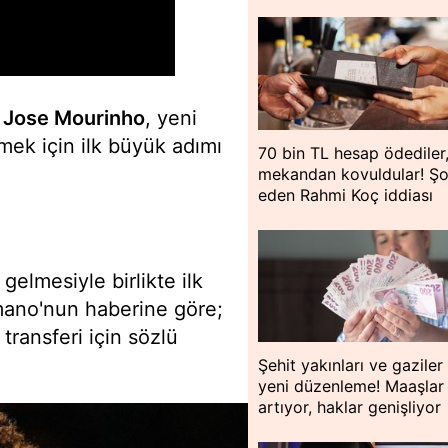
n
Jose Mourinho
, yeni
ek için ilk büyük adımı
70 bin TL hesap ödediler
mekandan kovuldular! Ş
eden Rahmi Koç iddiası
elmesiyle birlikte ilk
mano'nun haberine göre;
 transferi için sözlü
Şehit yakınları ve gaziler 
yeni düzenleme! Maaşlar
artıyor, haklar genişliyor