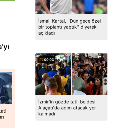
İsmail Kartal, ''Dün gece özel
bir toplantı yaptık'' diyerek
açıkladı
i
'yı
00:03
İzmir'in gözde tatil beldesi
Alaçatı'da adım atacak yer
kat!
kalmadı
rı