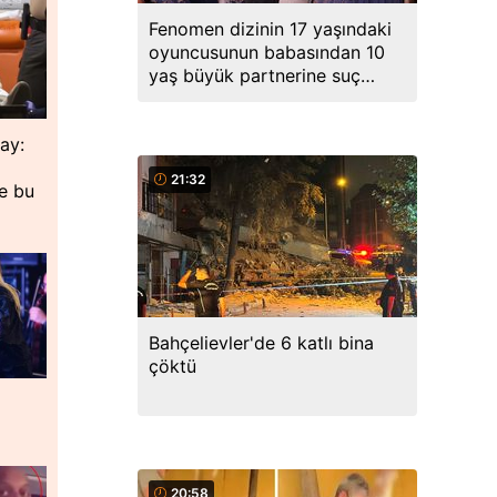
Fenomen dizinin 17 yaşındaki
oyuncusunun babasından 10
yaş büyük partnerine suç
duyurusu
lay:
21:32
de bu
Bahçelievler'de 6 katlı bina
çöktü
20:58