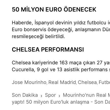
50 MİLYON EURO ÖDENECEK
Haberde, İspanyol devinin yıldız futbolcu 
Euro bonservis ödeyeceği, anlaşmanın Dü
resmileşeceği belirtildi.
CHELSEA PERFORMANSI
Chelsea kariyerinde 163 maça çıkan 27 yaş
Cucurella, 9 gol ve 13 asistlik performans 
Jose Mourinho
Real Madrid
Chelsea
Futb
,
,
,
Son Dakika
Spor
Mourinho'nun Real Ma
›
›
yaptı! 50 milyon Euro'luk anlaşma - Son D