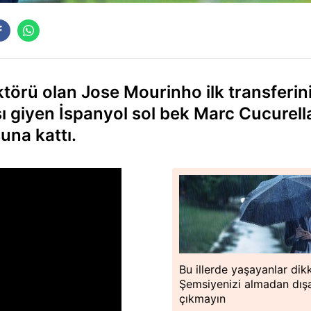
ktörü olan Jose Mourinho ilk transferin
ı giyen İspanyol sol bek Marc Cucurella
una kattı.
Bu illerde yaşayanlar dik
Şemsiyenizi almadan dışa
çıkmayın