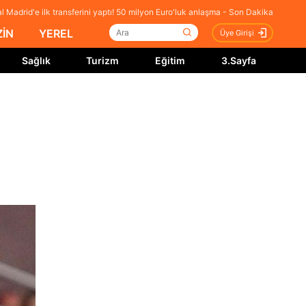
 Madrid'e ilk transferini yaptı! 50 milyon Euro'luk anlaşma - Son Dakika
İN
YEREL
Üye Girişi
Sağlık
Turizm
Eğitim
3.Sayfa