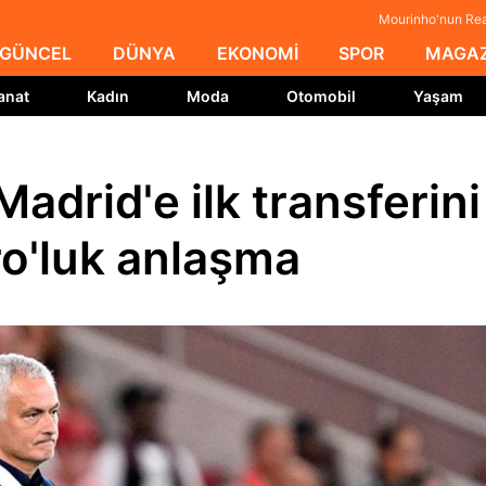
Mourinho'nun Real
GÜNCEL
DÜNYA
EKONOMİ
SPOR
MAGAZ
anat
Kadın
Moda
Otomobil
Yaşam
adrid'e ilk transferini
ro'luk anlaşma