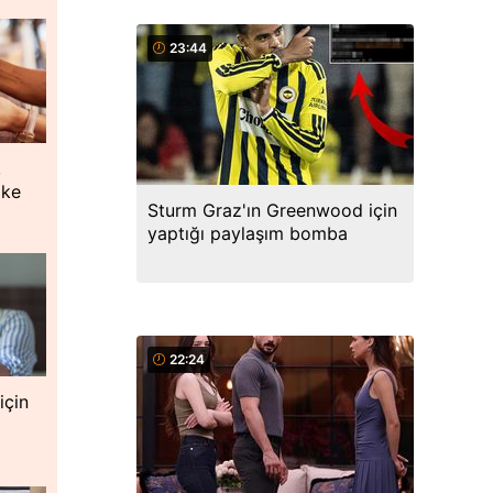
23:44
,
oke
Sturm Graz'ın Greenwood için
yaptığı paylaşım bomba
22:24
için