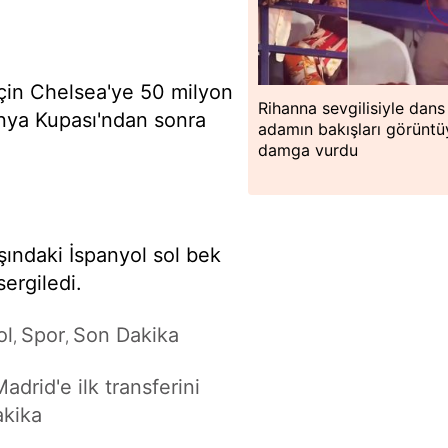
için Chelsea'ye 50 milyon
Rihanna sevgilisiyle dans 
nya Kupası'ndan sonra
adamın bakışları görüntü
damga vurdu
ındaki İspanyol sol bek
sergiledi.
ol
Spor
Son Dakika
,
,
drid'e ilk transferini
akika