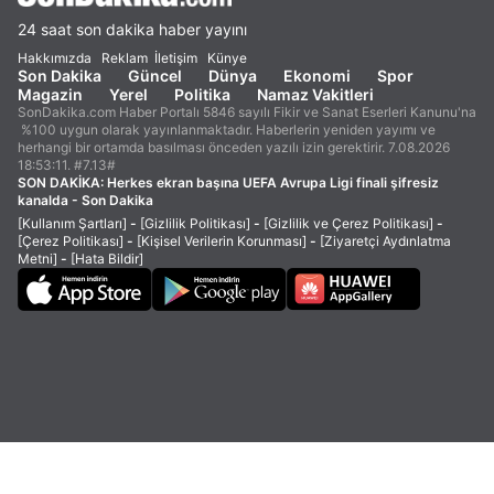
24 saat son dakika haber yayını
Hakkımızda
Reklam
İletişim
Künye
Son Dakika
Güncel
Dünya
Ekonomi
Spor
Magazin
Yerel
Politika
Namaz Vakitleri
SonDakika.com Haber Portalı 5846 sayılı Fikir ve Sanat Eserleri Kanunu'na
%100 uygun olarak yayınlanmaktadır. Haberlerin yeniden yayımı ve
herhangi bir ortamda basılması önceden yazılı izin gerektirir. 7.08.2026
18:53:11. #7.13#
SON DAKİKA:
Herkes ekran başına UEFA Avrupa Ligi finali şifresiz
kanalda - Son Dakika
[Kullanım Şartları]
-
[Gizlilik Politikası]
-
[Gizlilik ve Çerez Politikası]
-
[Çerez Politikası]
-
[Kişisel Verilerin Korunması]
-
[Ziyaretçi Aydınlatma
Metni]
-
[Hata Bildir]