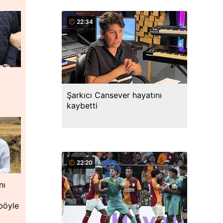
22:34
Şarkıcı Cansever hayatını
kaybetti
22:20
nı
böyle