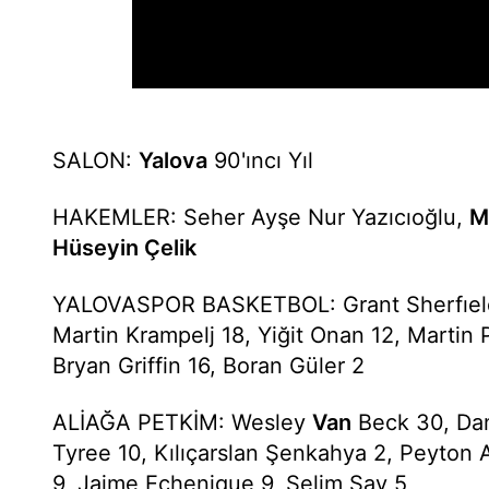
SALON:
Yalova
90'ıncı Yıl
HAKEMLER: Seher Ayşe Nur Yazıcıoğlu,
M
Hüseyin Çelik
YALOVASPOR BASKETBOL: Grant Sherfıeld 
Martin Krampelj 18, Yiğit Onan 12, Martin 
Bryan Griffin 16, Boran Güler 2
ALİAĞA PETKİM: Wesley
Van
Beck 30, Dam
Tyree 10, Kılıçarslan Şenkahya 2, Peyton 
9, Jaime Echenique 9, Selim Şav 5