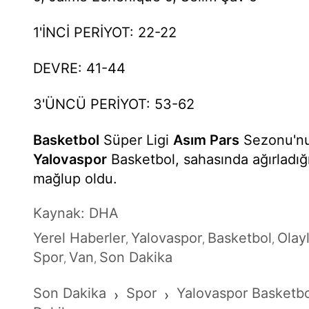
1'İNCİ PERİYOT: 22-22
DEVRE: 41-44
3'ÜNCÜ PERİYOT: 53-62
Basketbol
Süper Ligi
Asım Pars
Sezonu'nu
Yalovaspor
Basketbol, sahasında ağırladığ
mağlup oldu.
Kaynak: DHA
Yerel Haberler
Yalovaspor
Basketbol
Olay
,
,
,
Spor
Van
Son Dakika
,
,
Son Dakika
Spor
Yalovaspor Basketb
›
›