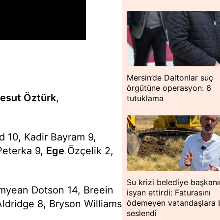
Mersin’de Daltonlar suç
örgütüne operasyon: 6
esut Öztürk
,
tutuklama
10, Kadir Bayram 9,
Peterka 9,
Ege
Özçelik 2,
Su krizi belediye başkanı
yean Dotson 14, Breein
isyan ettirdi: Faturasını
ödemeyen vatandaşlara 
Aldridge 8, Bryson Williams
seslendi