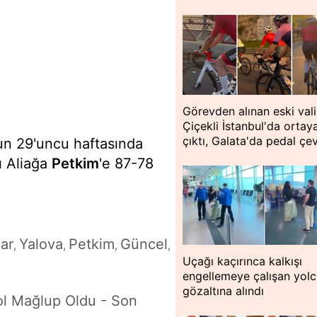
Görevden alınan eski vali
Çiçekli İstanbul'da ortay
çıktı, Galata'da pedal çev
n 29'uncu haftasında
ı Aliağa
Petkim
'e 87-78
lar
Yalova
Petkim
Güncel
,
,
,
,
Uçağı kaçırınca kalkışı
engellemeye çalışan yol
gözaltına alındı
ol Mağlup Oldu - Son