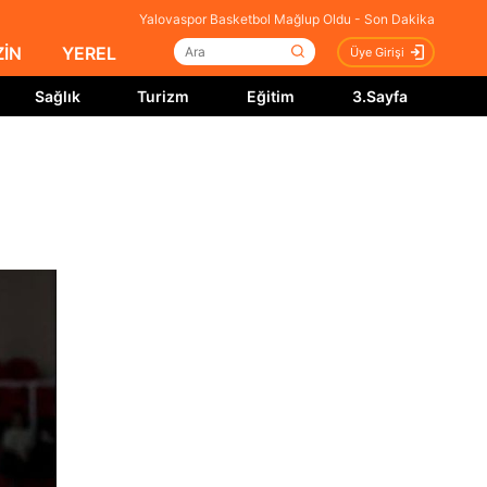
Yalovaspor Basketbol Mağlup Oldu - Son Dakika
İN
YEREL
Üye Girişi
Sağlık
Turizm
Eğitim
3.Sayfa