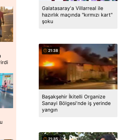
Galatasaray'a Villarreal ile
hazırlık maçında "kırmızı kart"
şoku
21:38
a
irdi
Başakşehir İkitelli Organize
Sanayi Bölgesi'nde iş yerinde
yangın
cu
21:35