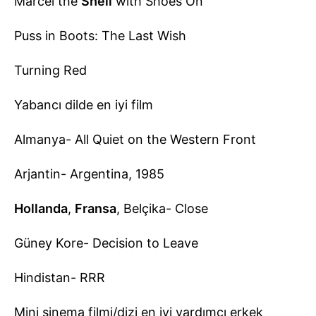
Marcel the
Shell
with Shoes On
Puss in Boots: The Last Wish
Turning Red
Yabancı dilde en iyi film
Almanya- All Quiet on the Western Front
Arjantin- Argentina, 1985
Hollanda
,
Fransa
, Belçika- Close
Güney Kore- Decision to Leave
Hindistan- RRR
Mini sinema filmi/dizi en iyi yardımcı erkek