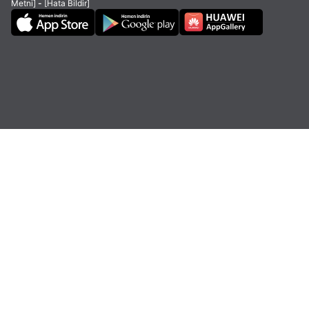
Metni]
-
[Hata Bildir]