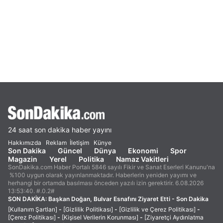
24 saat son dakika haber yayını
Hakkımızda
Reklam
İletişim
Künye
Son Dakika
Güncel
Dünya
Ekonomi
Spor
Magazin
Yerel
Politika
Namaz Vakitleri
SonDakika.com Haber Portalı 5846 sayılı Fikir ve Sanat Eserleri Kanunu'na
%100 uygun olarak yayınlanmaktadır. Haberlerin yeniden yayımı ve
herhangi bir ortamda basılması önceden yazılı izin gerektirir. 6.08.2026
13:53:40. #.0.2#
SON DAKİKA:
Başkan Doğan, Bulvar Esnafını Ziyaret Etti - Son Dakika
[Kullanım Şartları]
-
[Gizlilik Politikası]
-
[Gizlilik ve Çerez Politikası]
-
[Çerez Politikası]
-
[Kişisel Verilerin Korunması]
-
[Ziyaretçi Aydınlatma