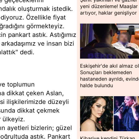
yeni düzenleme! Maaşlar
dalık oluşturmak istedik.
artıyor, haklar genişliyor
iyoruz. Özellikle fiyat
uğradığını görmekteyiz.
in pankart astık. Astığımız
 arkadaşımız ve insan bizi
attık" dedi.
Eskişehir'de akıl almaz o
Sonuçları beklemeden
hastaneden ayrıldı, evin
 ve toplumun
halde bulundu
a dikkat çeken Aslan,
i ilişkilerimizde düzeyli
usunda dikkat çekmek
 ülkeyiz.
 ayetleri bizlerin; güzel
doğrultuda astık. Pankart
Kibariye kendini Türkan