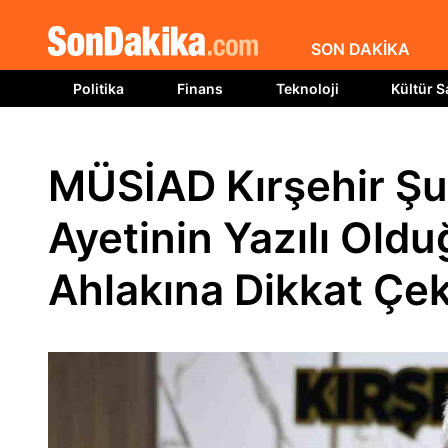
SON DAKİKA
Politika
Finans
Teknoloji
Kültür S
MÜSİAD Kırşehir Şub
Ayetinin Yazılı Oldu
Ahlakına Dikkat Çek