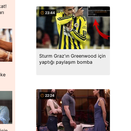
kat!
rı
23:44
Sturm Graz'ın Greenwood için
yaptığı paylaşım bomba
,
oke
22:24
için