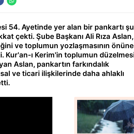
si 54. Ayetinde yer alan bir pankartı ş
kkat çekti. Şube Başkanı Ali Rıza Aslan,
tiğini ve toplumun yozlaşmasının önüne
i. Kur'an-ı Kerim'in toplumun düzelmes
yan Aslan, pankartın farkındalık
l ve ticari ilişkilerinde daha ahlaklı
ti.