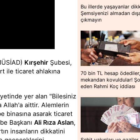
Bu illerde yaşayanlar dik
Şemsiyenizi almadan dışa
çıkmayın
(MÜSİAD)
Kırşehir
Şubesi,
t ile ticaret ahlakına
70 bin TL hesap ödediler
mekandan kovuldular! Ş
eden Rahmi Koç iddiası
yetinde yer alan "Bilesiniz
Allah'a aittir. Alemlerin
be binasına asarak ticaret
ube Başkanı
Ali Rıza Aslan
,
ın insanların dikkatini
e geçeceklerini
Şehit yakınları ve gaziler 