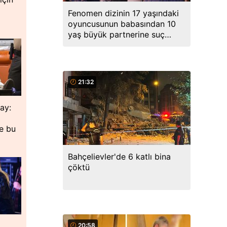
Fenomen dizinin 17 yaşındaki
oyuncusunun babasından 10
yaş büyük partnerine suç
duyurusu
21:32
lay:
de bu
Bahçelievler'de 6 katlı bina
çöktü
20:58