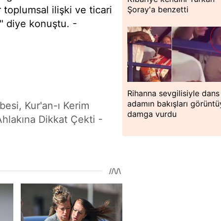
 toplumsal ilişki ve ticari
Şoray'a benzetti
r" diye konuştu. -
Rihanna sevgilisiyle dans 
adamın bakışları görüntü
esi, Kur'an-ı Kerim
damga vurdu
Ahlakına Dikkat Çekti -