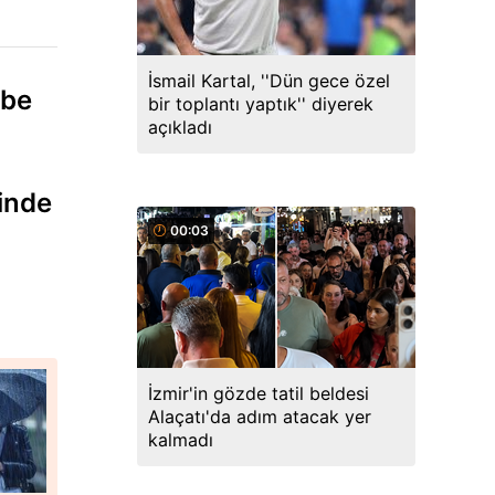
İsmail Kartal, ''Dün gece özel
ube
bir toplantı yaptık'' diyerek
açıkladı
inde
00:03
İzmir'in gözde tatil beldesi
Alaçatı'da adım atacak yer
kalmadı