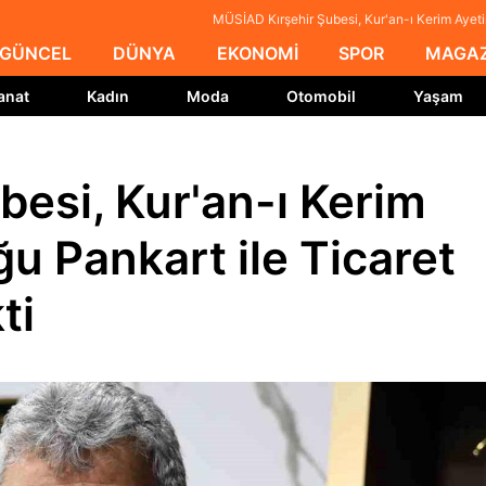
MÜSİAD Kırşehir Şubesi, Kur'an-ı Kerim Ayeti
GÜNCEL
DÜNYA
EKONOMİ
SPOR
MAGAZ
anat
Kadın
Moda
Otomobil
Yaşam
esi, Kur'an-ı Kerim
ğu Pankart ile Ticaret
ti