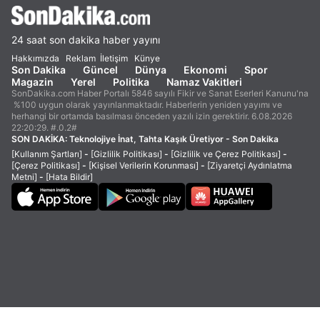
24 saat son dakika haber yayını
Hakkımızda
Reklam
İletişim
Künye
Son Dakika
Güncel
Dünya
Ekonomi
Spor
Magazin
Yerel
Politika
Namaz Vakitleri
SonDakika.com Haber Portalı 5846 sayılı Fikir ve Sanat Eserleri Kanunu'na
%100 uygun olarak yayınlanmaktadır. Haberlerin yeniden yayımı ve
herhangi bir ortamda basılması önceden yazılı izin gerektirir. 6.08.2026
22:20:29. #.0.2#
SON DAKİKA:
Teknolojiye İnat, Tahta Kaşık Üretiyor - Son Dakika
[Kullanım Şartları]
-
[Gizlilik Politikası]
-
[Gizlilik ve Çerez Politikası]
-
[Çerez Politikası]
-
[Kişisel Verilerin Korunması]
-
[Ziyaretçi Aydınlatma
Metni]
-
[Hata Bildir]