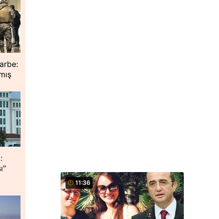
arbe:
mış
:
ı"
11:36