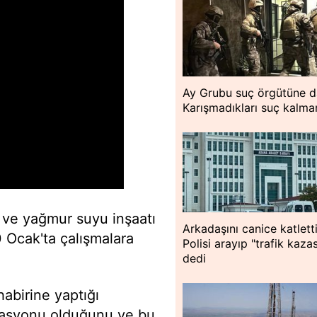
Ay Grubu suç örgütüne d
Karışmadıkları suç kalma
 ve yağmur suyu inşaatı
Arkadaşını canice katletti
0 Ocak'ta çalışmalara
Polisi arayıp "trafik kazas
dedi
abirine yaptığı
izasyonu olduğunu ve bu