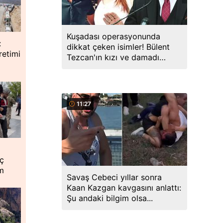
Kuşadası operasyonunda
:
dikkat çeken isimler! Bülent
retimi
Tezcan'ın kızı ve damadı
gözaltında
11:27
ıç
im
Savaş Cebeci yıllar sonra
Kaan Kazgan kavgasını anlattı:
Şu andaki bilgim olsa...