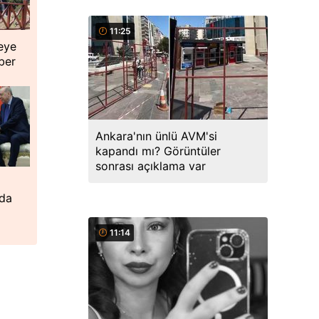
11:25
reye
ber
Ankara'nın ünlü AVM'si
kapandı mı? Görüntüler
sonrası açıklama var
,
ada
11:14