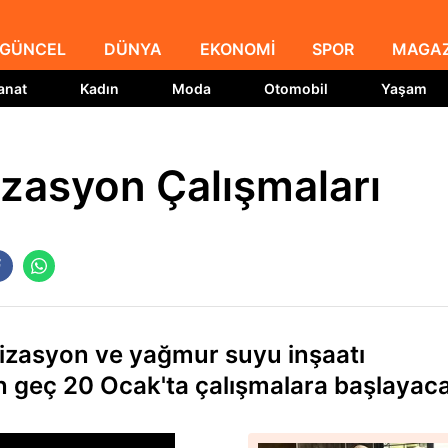
GÜNCEL
DÜNYA
EKONOMİ
SPOR
MAGAZ
anat
Kadın
Moda
Otomobil
Yaşam
izasyon Çalışmaları
lizasyon ve yağmur suyu inşaatı
 en geç 20 Ocak'ta çalışmalara başlayac