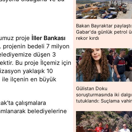
Bakan Bayraktar paylaştı
Gabar'da günlük petrol ü
ğumuz proje
İller Bankası
rekor kırdı
. projenin bedeli 7 milyon
Belediyemize düşen 3
ektir. Bu proje İlçemiz için
izasyon yaklaşık 10
 ile ilçenin en büyük
Gülistan Doku
soruşturmasında iki dalg
tutuklandı: Suçlama vah
ak'ta çalışmalara
amlanarak belediyelerine