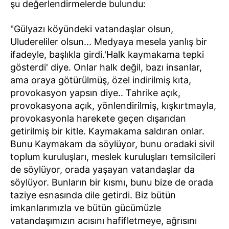
şu değerlendirmelerde bulundu:
"Gülyazı köyündeki vatandaşlar olsun,
Uludereliler olsun... Medyaya mesela yanlış bir
ifadeyle, başlıkla girdi.'Halk kaymakama tepki
gösterdi' diye. Onlar halk değil, bazı insanlar,
ama oraya götürülmüş, özel indirilmiş kıta,
provokasyon yapsın diye.. Tahrike açık,
provokasyona açık, yönlendirilmiş, kışkırtmayla,
provokasyonla harekete geçen dışarıdan
getirilmiş bir kitle. Kaymakama saldıran onlar.
Bunu Kaymakam da söylüyor, bunu oradaki sivil
toplum kuruluşları, meslek kuruluşları temsilcileri
de söylüyor, orada yaşayan vatandaşlar da
söylüyor. Bunların bir kısmı, bunu bize de orada
taziye esnasında dile getirdi. Biz bütün
imkanlarımızla ve bütün gücümüzle
vatandaşımızın acısını hafifletmeye, ağrısını