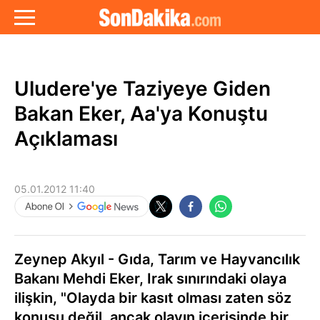
Uludere'ye Taziyeye Giden
Bakan Eker, Aa'ya Konuştu
Açıklaması
05.01.2012 11:40
Zeynep Akyıl - Gıda, Tarım ve Hayvancılık
Bakanı Mehdi Eker, Irak sınırındaki olaya
ilişkin, "Olayda bir kasıt olması zaten söz
konusu değil, ancak olayın içerisinde bir