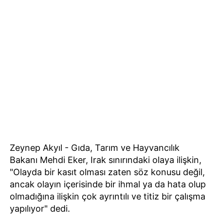
Zeynep Akyıl - Gıda, Tarım ve Hayvancılık
Bakanı Mehdi Eker, Irak sınırındaki olaya ilişkin,
"Olayda bir kasıt olması zaten söz konusu değil,
ancak olayın içerisinde bir ihmal ya da hata olup
olmadığına ilişkin çok ayrıntılı ve titiz bir çalışma
yapılıyor" dedi.