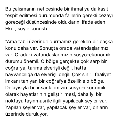
Bu çalışmanın neticesinde bir ihmal ya da kasıt
tespit edilmesi durumunda faillerin gerekli cezayı
göreceği düşüncesinde olduklarını ifade eden
Eker, şöyle konuştu:
"Ama tabii üzerinde durmamız gereken bir başka
konu daha var. Sonuçta orada vatandaşlarımız
var. Oradaki vatandaşlarımızın sosyo-ekonomik
durumu önemli. O bölge gerçekte çok sarp bir
coğrafya, tarıma elverişli değil, hatta
hayvancılığa da elverişli değil. Çok sınırlı faaliyet
imkanı tanıyan bir coğrafya özellikle o bölge.
Dolayısıyla bu insanlarımızın sosyo-ekonomik
olarak hayatlarının geliştirilmesi, daha iyi bir
noktaya taşınması ile ilgili yapılacak şeyler var.
Yapılan şeyler var, yapılacak şeyler var, onların
üzerinde duruluyor.