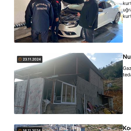
kur
uğr
kur
Nu
23.11.2024
Gaz
teda
Ko
16.11.2024