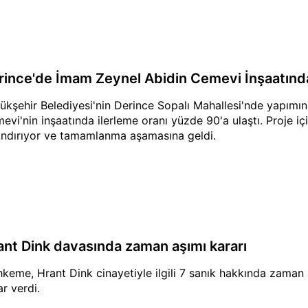
rince'de İmam Zeynel Abidin Cemevi İnşaatınd
ükşehir Belediyesi'nin Derince Sopalı Mahallesi'nde yapımı
evi'nin inşaatında ilerleme oranı yüzde 90'a ulaştı. Proje iç
ındırıyor ve tamamlanma aşamasına geldi.
ant Dink davasında zaman aşımı kararı
keme, Hrant Dink cinayetiyle ilgili 7 sanık hakkında zama
ar verdi.