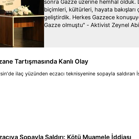
sonra Gazze üzerine hemhal olduk. Di
biçimleri, kültürleri, hayata bakışları 
geliştirdik. Herkes Gazzece konuşuyo
Gazze olmuştu" - Aktivist Zeynel Ab
Aksa Tufanı sonrasında da Sumud'la 
Siyonistlerin gerçekte ne olduğunu
gösterebileceğimiz bir yolculuğu da 
zane Tartışmasında Kanlı Olay
sin'de ilaç yüzünden eczacı teknisyenine sopayla saldıran İ
zacıya Sopayla Saldırı: Kötü Muamele İddiası