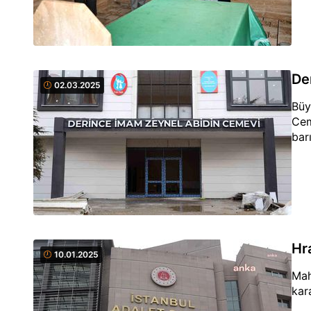
De
02.03.2025
Büy
Cem
bar
Hr
10.01.2025
Mah
kar