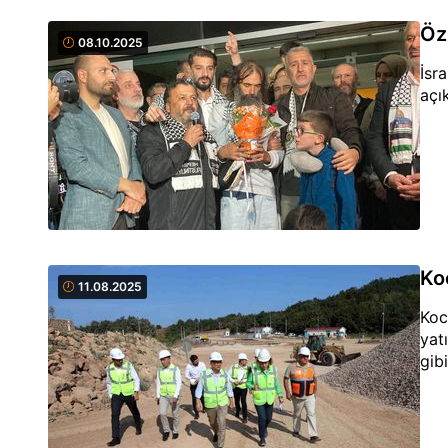
Öz
08.10.2025
İsr
açı
Ko
11.08.2025
Koc
yat
gibi