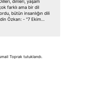
lleri, dinleri, yaşam
çok farklı ama bir dil
rdu, bütün insanlığın dili
idin Özkan: - "7 Ekim
gittiğimiz yolculukta
 dünyaya
gerçekleştirmiş olduk"
smail Toprak tutuklandı.