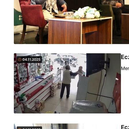
Ec
04.11.2025
Mer
Ec