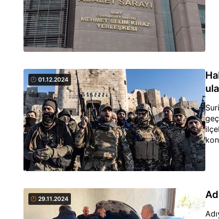
Ha
01.12.2024
ula
Sur
geç
ilç
kon
Ad
29.11.2024
Adı