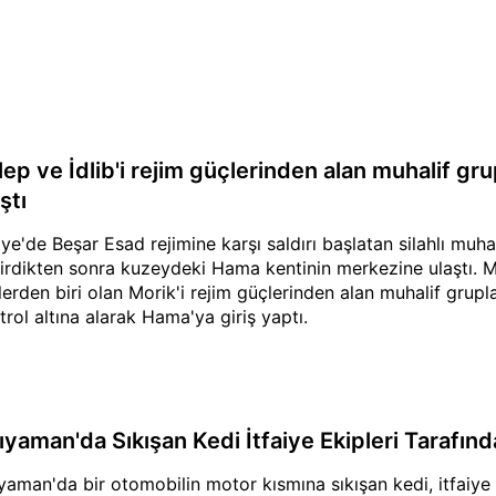
lep ve İdlib'i rejim güçlerinden alan muhalif g
ştı
iye'de Beşar Esad rejimine karşı saldırı başlatan silahlı muhal
irdikten sonra kuzeydeki Hama kentinin merkezine ulaştı. 
elerden biri olan Morik'i rejim güçlerinden alan muhalif grup
trol altına alarak Hama'ya giriş yaptı.
ıyaman'da Sıkışan Kedi İtfaiye Ekipleri Tarafınd
yaman'da bir otomobilin motor kısmına sıkışan kedi, itfaiye 