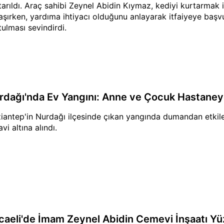
tarıldı. Araç sahibi Zeynel Abidin Kıymaz, kediyi kurtarmak 
aşırken, yardıma ihtiyacı olduğunu anlayarak itfaiyeye başvur
tulması sevindirdi.
rdağı'nda Ev Yangını: Anne ve Çocuk Hastaneye
iantep'in Nurdağı ilçesinde çıkan yangında dumandan etki
vi altına alındı.
caeli'de İmam Zeynel Abidin Cemevi İnşaatı Y