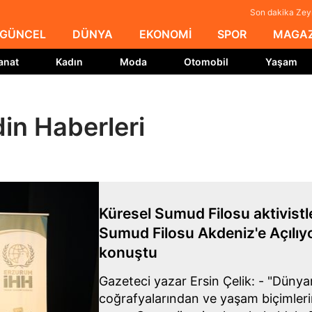
Son dakika Zeyn
GÜNCEL
DÜNYA
EKONOMİ
SPOR
MAGAZ
anat
Kadın
Moda
Otomobil
Yaşam
in Haberleri
Küresel Sumud Filosu aktivistl
Sumud Filosu Akdeniz'e Açılıy
konuştu
Gazeteci yazar Ersin Çelik: - "Dünyan
coğrafyalarından ve yaşam biçimlerin