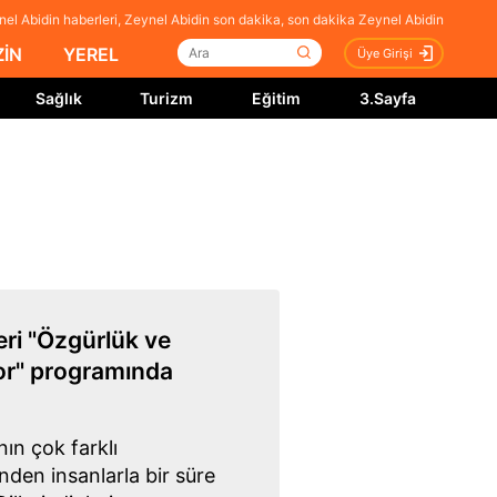
el Abidin haberleri, Zeynel Abidin son dakika, son dakika Zeynel Abidin
İN
YEREL
Üye Girişi
Sağlık
Turizm
Eğitim
3.Sayfa
eri "Özgürlük ve
or" programında
ın çok farklı
den insanlarla bir süre