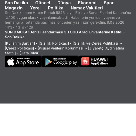
Son Dakika
Güncel
Dünya
Ekonomi
Spor
Magazin
Yerel
Politika
Namaz Vakitleri
SonDakika.com Haber Portalı 5846 sayılı Fikir ve Sanat Eserleri Kanunu'na
%100 uygun olarak yayınlanmaktadır. Haberlerin yeniden yayımı ve
herhangi bir ortamda basılması önceden yazılı izin gerektirir. 9.08.2026
14:37:43. #7.12#
SON DAKİKA:
Denizli Jandarması 3 TOGG Aracı Envanterine Katıldı -
Son Dakika
[Kullanım Şartları]
-
[Gizlilik Politikası]
-
[Gizlilik ve Çerez Politikası]
-
[Çerez Politikası]
-
[Kişisel Verilerin Korunması]
-
[Ziyaretçi Aydınlatma
Metni]
-
[Hata Bildir]