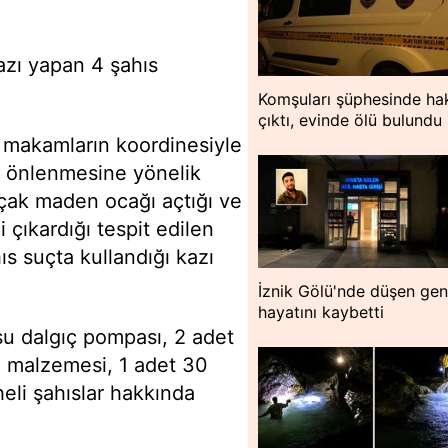
azı yapan 4 şahıs
Komşuları şüphesinde hak
çıktı, evinde ölü bulundu
 makamların koordinesiyle
ın önlenmesine yönelik
açak maden ocağı açtığı ve
çıkardığı tespit edilen
hıs suçta kullandığı kazı
İznik Gölü'nde düşen ge
hayatını kaybetti
 su dalgıç pompası, 2 adet
zı malzemesi, 1 adet 30
li şahıslar hakkında