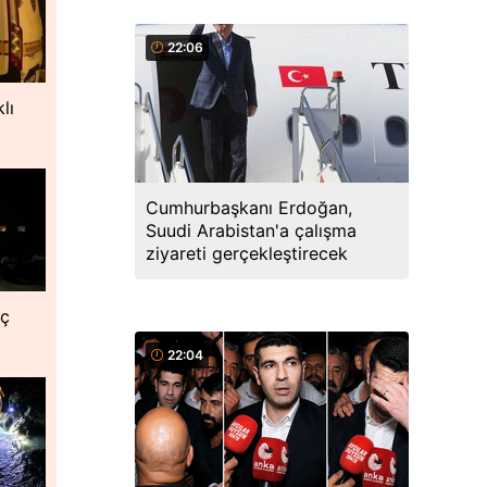
22:06
lı
Cumhurbaşkanı Erdoğan,
Suudi Arabistan'a çalışma
ziyareti gerçekleştirecek
nç
22:04