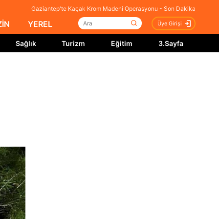
Gaziantep'te Kaçak Krom Madeni Operasyonu - Son Dakika
İN
YEREL
Üye Girişi
Sağlık
Turizm
Eğitim
3.Sayfa