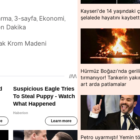
Kayseri'de 14 yaşındaki 
şelalede hayatını kaybett
arma
3-sayfa
Ekonomi
,
,
,
n Dakika
çak Krom Madeni
Hürmüz Boğazı'nda geril
tırmanıyor! Tankerin yakı
art arda patlamalar
Petro uyarmıştı! Yemin tö