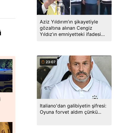
Aziz Yıldırım’ın şikayetiyle
gözaltına alınan Cengiz
ü
Yıldız’ın emniyetteki ifadesi
ortaya çıktı
23:07
i
Italiano'dan galibiyetin şifresi:
Oyuna forvet aldım çünkü...