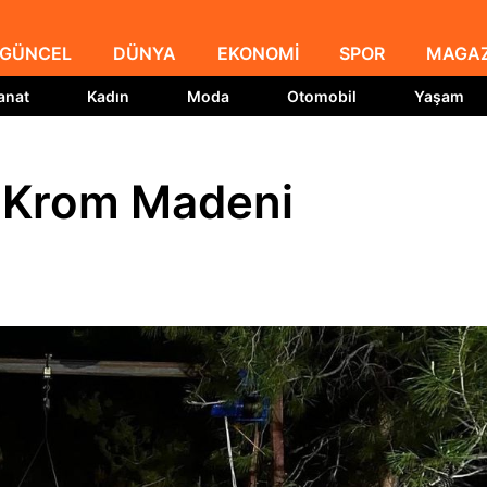
GÜNCEL
DÜNYA
EKONOMİ
SPOR
MAGAZ
anat
Kadın
Moda
Otomobil
Yaşam
k Krom Madeni