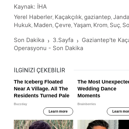
Kaynak: İHA
Yerel Haberler
Kaçakçılık
gaziantep
Jand
,
,
,
Hukuk
Maden
Çevre
Yaşam
Krom
Suç
So
,
,
,
,
,
,
Son Dakika
3.Sayfa
Gaziantep'te Ka
›
›
Operasyonu - Son Dakika