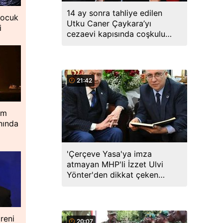
14 ay sonra tahliye edilen
çocuk
Utku Caner Çaykara’yı
i
cezaevi kapısında coşkulu
kalabalık karşıladı
21:42
im
nında
'Çerçeve Yasa'ya imza
atmayan MHP'li İzzet Ulvi
Yönter'den dikkat çeken
paylaşım: Bir canım var...
reni
20:07