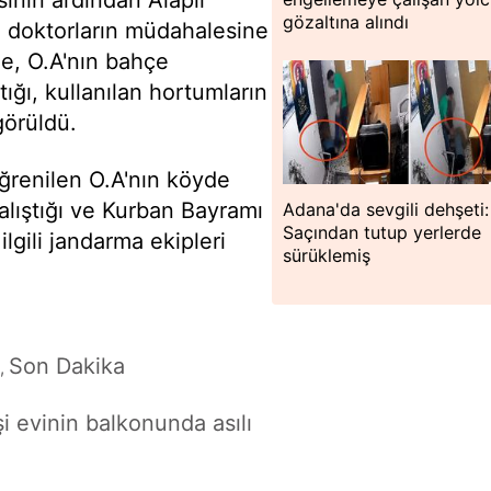
sinin ardından Alaplı
gözaltına alındı
da doktorların müdahalesine
de, O.A'nın bahçe
ığı, kullanılan hortumların
görüldü.
öğrenilen O.A'nın köyde
çalıştığı ve Kurban Bayramı
Adana'da sevgili dehşeti:
Saçından tutup yerlerde
lgili jandarma ekipleri
sürüklemiş
Son Dakika
,
şi evinin balkonunda asılı