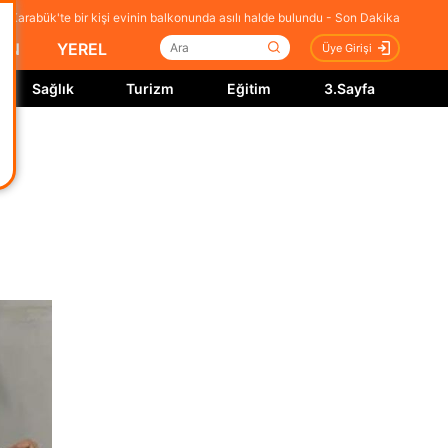
Karabük'te bir kişi evinin balkonunda asılı halde bulundu - Son Dakika
İN
YEREL
Üye Girişi
Sağlık
Turizm
Eğitim
3.Sayfa