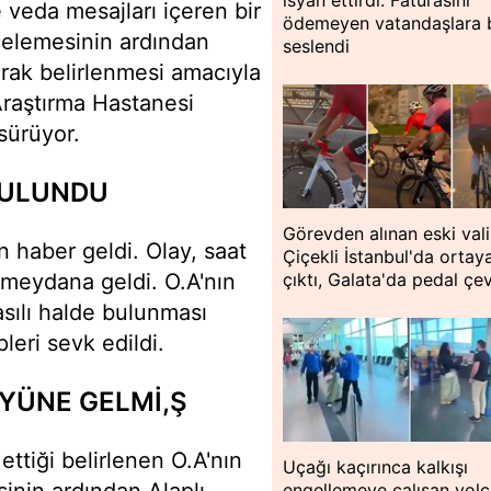
isyan ettirdi: Faturasını
e veda mesajları içeren bir
ödemeyen vatandaşlara 
ncelemesinin ardından
seslendi
rak belirlenmesi amacıyla
Araştırma Hastanesi
 sürüyor.
BULUNDU
Görevden alınan eski vali
 haber geldi. Olay, saat
Çiçekli İstanbul'da ortay
 meydana geldi. O.A'nın
çıktı, Galata'da pedal çev
asılı halde bulunması
leri sevk edildi.
YÜNE GELMİ,Ş
ettiği belirlenen O.A'nın
Uçağı kaçırınca kalkışı
engellemeye çalışan yol