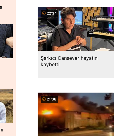
ta
22:34
Şarkıcı Cansever hayatını
kaybetti
21:38
nı