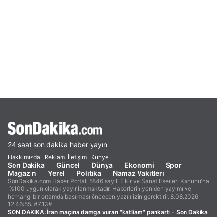
24 saat son dakika haber yayını
Hakkımızda
Reklam
İletişim
Künye
Son Dakika
Güncel
Dünya
Ekonomi
Spor
Magazin
Yerel
Politika
Namaz Vakitleri
SonDakika.com Haber Portalı 5846 sayılı Fikir ve Sanat Eserleri Kanunu'na
%100 uygun olarak yayınlanmaktadır. Haberlerin yeniden yayımı ve
herhangi bir ortamda basılması önceden yazılı izin gerektirir. 8.08.2026
12:46:55. #7.13#
SON DAKİKA:
İran maçına damga vuran "katliam" pankartı - Son Dakika