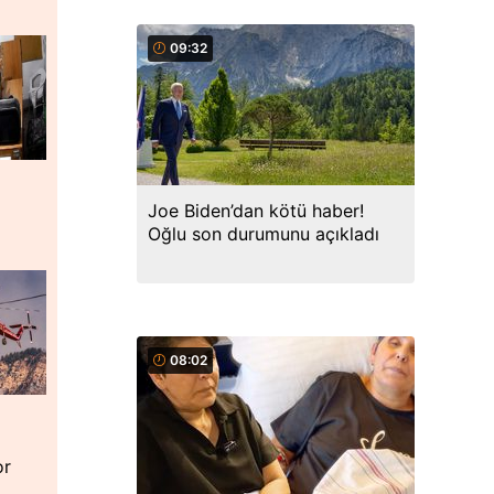
09:32
Joe Biden’dan kötü haber!
Oğlu son durumunu açıkladı
08:02
or