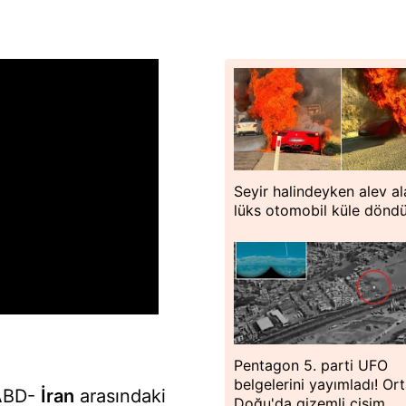
Seyir halindeyken alev al
lüks otomobil küle dönd
Pentagon 5. parti UFO
belgelerini yayımladı! Or
 ABD-
İran
arasındaki
Doğu'da gizemli cisim