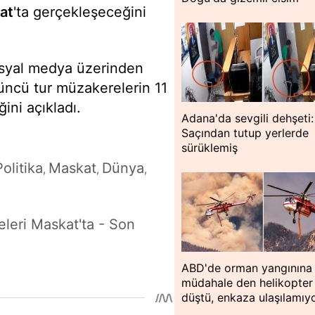
at
'ta gerçekleşeceğini
osyal medya üzerinden
üncü tur müzakerelerin 11
ni açıkladı.
Adana'da sevgili dehşeti:
Saçından tutup yerlerde
sürüklemiş
Politika
Maskat
Dünya
,
,
,
leri Maskat'ta - Son
ABD'de orman yangınına
müdahale den helikopter
düştü, enkaza ulaşılamıy