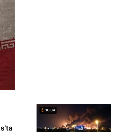
10:04
s'ta