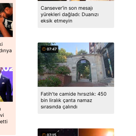
Cansever’in son mesajı
yürekleri dağladı: Duanızı
eksik etmeyin
ki
07:47
dırıya
Fatih'te camide hırsızlık: 450
bin liralık çanta namaz
sırasında çalındı
m
vi
etti
07:15