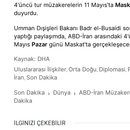
4'üncü tur müzakerelerin 11 Mayıs'ta
Mask
duyurdu.
Umman Dışişleri Bakanı Badr el-Busaidi s
yaptığı paylaşımda, ABD-İran arasındaki 4'
Mayıs
Pazar
günü Maskat'ta gerçekleşeceği
Kaynak: DHA
Uluslararası İlişkiler
Orta Doğu
Diplomasi
,
,
,
İran
Son Dakika
,
Son Dakika
Dünya
ABD-İran Müzakere
›
›
Dakika