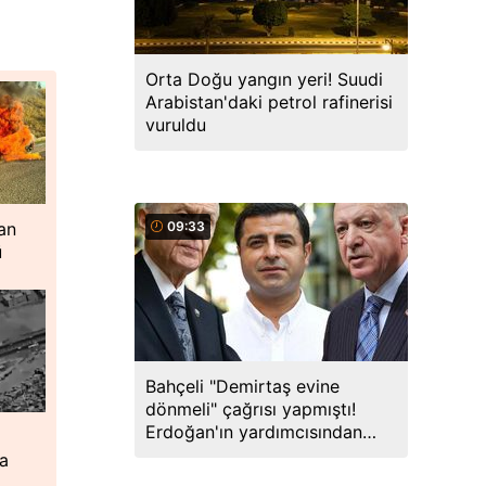
Orta Doğu yangın yeri! Suudi
Arabistan'daki petrol rafinerisi
vuruldu
09:33
an
ü
Bahçeli "Demirtaş evine
dönmeli" çağrısı yapmıştı!
Erdoğan'ın yardımcısından
yanıt geldi
ta