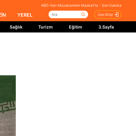
ABD-İran Müzakereleri Maskat'ta - Son Dakika
İN
YEREL
Üye Girişi
Sağlık
Turizm
Eğitim
3.Sayfa