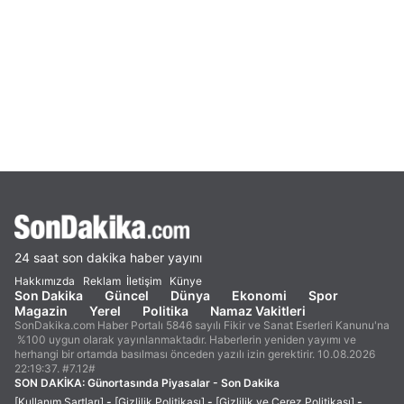
24 saat son dakika haber yayını
Hakkımızda
Reklam
İletişim
Künye
Son Dakika
Güncel
Dünya
Ekonomi
Spor
Magazin
Yerel
Politika
Namaz Vakitleri
SonDakika.com Haber Portalı 5846 sayılı Fikir ve Sanat Eserleri Kanunu'na
%100 uygun olarak yayınlanmaktadır. Haberlerin yeniden yayımı ve
herhangi bir ortamda basılması önceden yazılı izin gerektirir. 10.08.2026
22:19:37. #7.12#
SON DAKİKA:
Günortasında Piyasalar - Son Dakika
[Kullanım Şartları]
-
[Gizlilik Politikası]
-
[Gizlilik ve Çerez Politikası]
-