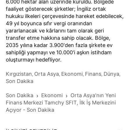
6.000 hektar alan üzerinde kuruldu. Bölgede
faaliyet gösterecek şirketler; İngiliz ortak
hukuku ilkeleri çerçevesinde hareket edebilecek,
49 yıl boyunca sıfır vergi oranından
yararlanacak ve kârlarını tam olarak geri
transfer etme hakkına sahip olacak. Bölge,
2035 yılına kadar 3.900'den fazla şirkete ev
sahipliği yapmayı ve 10.000'i aşkın istihdam
oluşturmayı hedefliyor.
Kırgızistan
Orta Asya
Ekonomi
Finans
Dünya
,
,
,
,
,
Son Dakika
Son Dakika
›
Ekonomi
›
Orta Asya'nın Yeni
Finans Merkezi Tamchy SFIT, İlk İş Merkezini
Açıyor - Son Dakika