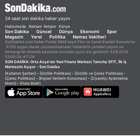
24 saat son dakika haber yayını
Hakkımızda
Reklam
İletişim
Künye
Son Dakika
Güncel
Dünya
Ekonomi
Spor
Magazin
Yerel
Politika
Namaz Vakitleri
SonDakika.com Haber Portalı 5846 sayılı Fikir ve Sanat Eserleri Kanunu'na
%100 uygun olarak yayınlanmaktadır. Haberlerin yeniden yayımı ve
herhangi bir ortamda basılması önceden yazılı izin gerektirir. 9.08.2026
05:00:36. #7.12#
SON DAKİKA:
Orta Asya'nın Yeni Finans Merkezi Tamchy SFIT, İlk İş
Merkezini Açıyor - Son Dakika
[Kullanım Şartları]
-
[Gizlilik Politikası]
-
[Gizlilik ve Çerez Politikası]
-
[Çerez Politikası]
-
[Kişisel Verilerin Korunması]
-
[Ziyaretçi Aydınlatma
Metni]
-
[Hata Bildir]