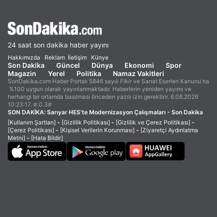
24 saat son dakika haber yayını
Hakkımızda
Reklam
İletişim
Künye
Son Dakika
Güncel
Dünya
Ekonomi
Spor
Magazin
Yerel
Politika
Namaz Vakitleri
SonDakika.com Haber Portalı 5846 sayılı Fikir ve Sanat Eserleri Kanunu'na
%100 uygun olarak yayınlanmaktadır. Haberlerin yeniden yayımı ve
herhangi bir ortamda basılması önceden yazılı izin gerektirir. 6.08.2026
10:23:17. #.0.3#
SON DAKİKA:
Sarıyar HES'te Modernizasyon Çalışmaları - Son Dakika
[Kullanım Şartları]
-
[Gizlilik Politikası]
-
[Gizlilik ve Çerez Politikası]
-
[Çerez Politikası]
-
[Kişisel Verilerin Korunması]
-
[Ziyaretçi Aydınlatma
Metni]
-
[Hata Bildir]