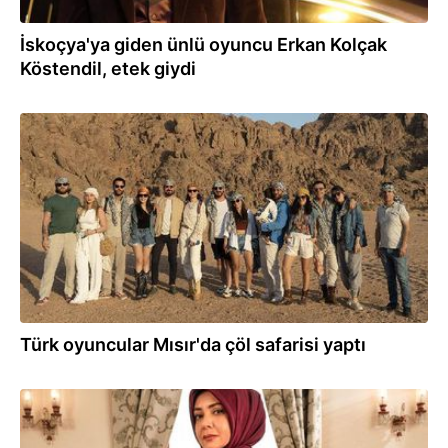
İskoçya'ya giden ünlü oyuncu Erkan Kolçak
Köstendil, etek giydi
31.03.2023
Türk oyuncular Mısır'da çöl safarisi yaptı
27.03.2023