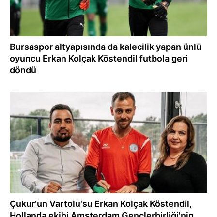
Bursaspor altyapısında da kalecilik yapan ünlü
oyuncu Erkan Kolçak Köstendil futbola geri
döndü
01.09.2021
Çukur'un Vartolu'su Erkan Kolçak Köstendil,
Hollanda ekibi Amsterdam Gençlerbirliği'nin