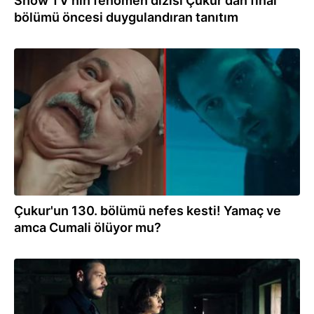
Show TV'nin fenomen dizisi Çukur'dan final
bölümü öncesi duygulandıran tanıtım
01.06.2021
Çukur'un 130. bölümü nefes kesti! Yamaç ve
amca Cumali ölüyor mu?
11.04.2021