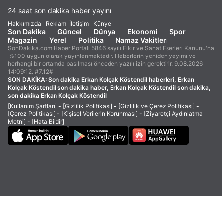
24 saat son dakika haber yayını
Hakkımızda
Reklam
İletişim
Künye
Son Dakika
Güncel
Dünya
Ekonomi
Spor
Magazin
Yerel
Politika
Namaz Vakitleri
SonDakika.com Haber Portalı 5846 sayılı Fikir ve Sanat Eserleri Kanunu'na
%100 uygun olarak yayınlanmaktadır. Haberlerin yeniden yayımı ve
herhangi bir ortamda basılması önceden yazılı izin gerektirir. 9.08.2026
14:09:12. #7.12#
SON DAKİKA:
Son dakika Erkan Kolçak Köstendil haberleri, Erkan
Kolçak Köstendil son dakika haber, Erkan Kolçak Köstendil son dakika,
son dakika Erkan Kolçak Köstendil
[Kullanım Şartları]
-
[Gizlilik Politikası]
-
[Gizlilik ve Çerez Politikası]
-
[Çerez Politikası]
-
[Kişisel Verilerin Korunması]
-
[Ziyaretçi Aydınlatma
Metni]
-
[Hata Bildir]