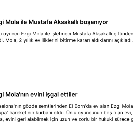
gi Mola ile Mustafa Aksakallı boşanıyor
ü oyuncu Ezgi Mola ile işletmeci Mustafa Aksakallı çiftinden
i. Mola, 2 yıllık evliliklerini bitirme kararı aldıklarını açıkladı.
i Mola'nın evini işgal ettiler
selona'nın gözde semtlerinden El Born'da ev alan Ezgi Mola
upa' hareketinin kurbanı oldu. Ünlü oyuncunun boş olan evi, y
a, evini geri alabilmek için uzun ve zorlu bir hukuki sürece g