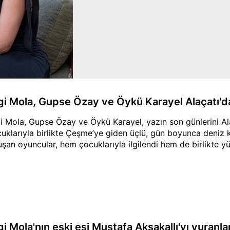
gi Mola, Gupse Özay ve Öykü Karayel Alaçatı'd
i Mola, Gupse Özay ve Öykü Karayel, yazın son günlerini Alaç
uklarıyla birlikte Çeşme’ye giden üçlü, gün boyunca deniz k
uşan oyuncular, hem çocuklarıyla ilgilendi hem de birlikte yü
i Mola'nın eski eşi Mustafa Aksakallı'yı vuranla