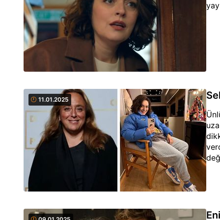
yay
Se
11.01.2025
Ünl
uza
dik
ver
değ
En
09.01.2025