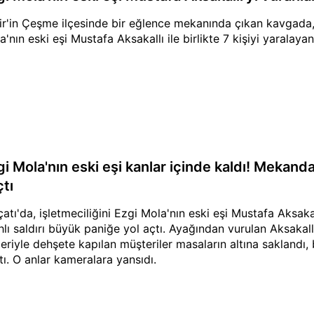
ir'in Çeşme ilçesinde bir eğlence mekanında çıkan kavgada
a'nın eski eşi Mustafa Aksakallı ile birlikte 7 kişiyi yaralaya
i Mola'nın eski eşi kanlar içinde kaldı! Mekanda
çtı
çatı'da, işletmeciliğini Ezgi Mola'nın eski eşi Mustafa Aksak
ahlı saldırı büyük paniğe yol açtı. Ayağından vurulan Aksakallı
leriyle dehşete kapılan müşteriler masaların altına saklandı,
tı. O anlar kameralara yansıdı.