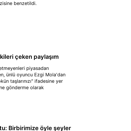
isine benzetildi.
kileri çeken paylaşım
t etmeyenleri piyasadan
en, ünlü oyuncu Ezgi Mola'dan
ün taşlarınızı" ifadesine yer
zine gönderme olarak
u: Birbirimize öyle şeyler