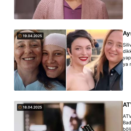
Ay
19.04.2025
Sil
dik
yap
ya 
AT
18.04.2025
ATV
Bad
böl