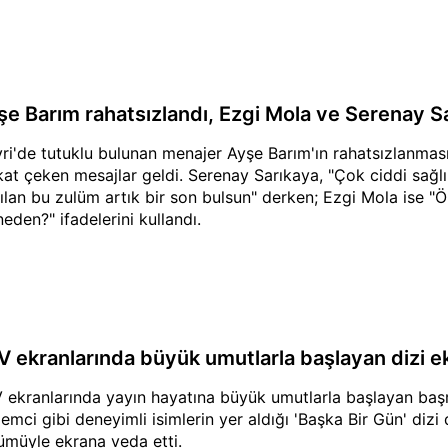
şe Barım rahatsızlandı, Ezgi Mola ve Serenay Sa
ivri'de tutuklu bulunan menajer Ayşe Barım'ın rahatsızlanma
kat çeken mesajlar geldi. Serenay Sarıkaya, "Çok ciddi sağlı
ılan bu zulüm artık bir son bulsun" derken; Ezgi Mola ise 
neden?" ifadelerini kullandı.
V ekranlarında büyük umutlarla başlayan dizi e
 ekranlarında yayın hayatına büyük umutlarla başlayan başr
emci gibi deneyimli isimlerin yer aldığı 'Başka Bir Gün' diz
ümüyle ekrana veda etti.