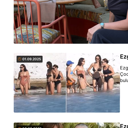
Ez
01.09.2025
Ezg
Çoc
bul
Ezg