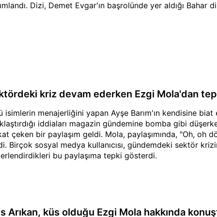
ımlandı. Dizi, Demet Evgar'ın başrolünde yer aldığı Bahar diz
ktördeki kriz devam ederken Ezgi Mola'dan tep
ü isimlerin menajerliğini yapan Ayşe Barım'ın kendisine bia
klaştırdığı iddiaları magazin gündemine bomba gibi düşerk
kat çeken bir paylaşım geldi. Mola, paylaşımında, "Oh, oh dök
di. Birçok sosyal medya kullanıcısı, gündemdeki sektör kri
erlendirdikleri bu paylaşıma tepki gösterdi.
is Arıkan, küs olduğu Ezgi Mola hakkında konuşt