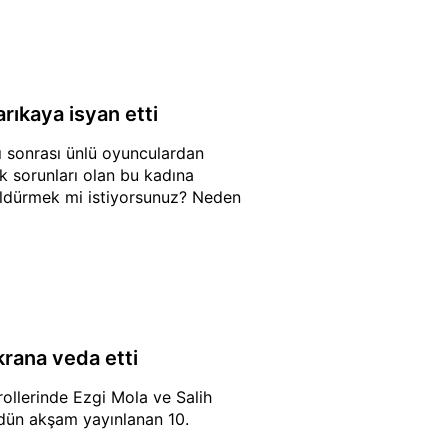
rıkaya isyan etti
sı sonrası ünlü oyunculardan
k sorunları olan bu kadına
"Öldürmek mi istiyorsunuz? Neden
krana veda etti
ollerinde Ezgi Mola ve Salih
i dün akşam yayınlanan 10.