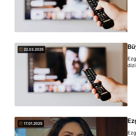
Büy
22.03.2025
Ezg
diz
Ez
17.01.2025
Ezg