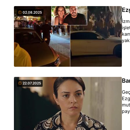
Ezg
02.08.2025
İzm
işl
kam
yak
Ba
22.07.2025
Geç
Ezg
mut
payl