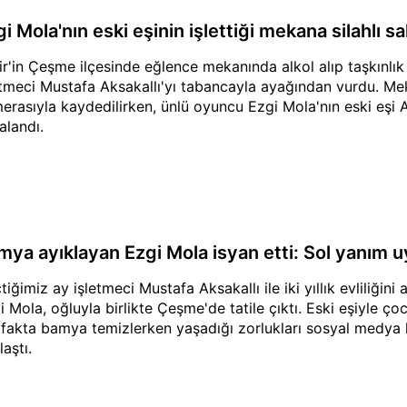
i Mola'nın eski eşinin işlettiği mekana silahlı s
ir'in Çeşme ilçesinde eğlence mekanında alkol alıp taşkınlık çı
etmeci Mustafa Aksakallı'yı tabancayla ayağından vurdu. Me
erasıyla kaydedilirken, ünlü oyuncu Ezgi Mola'nın eski eşi A
alandı.
mya ayıklayan Ezgi Mola isyan etti: Sol yanım 
tiğimiz ay işletmeci Mustafa Aksakallı ile iki yıllık evliliğini
i Mola, oğluyla birlikte Çeşme'de tatile çıktı. Eski eşiyle çoc
fakta bamya temizlerken yaşadığı zorlukları sosyal medya he
aştı.