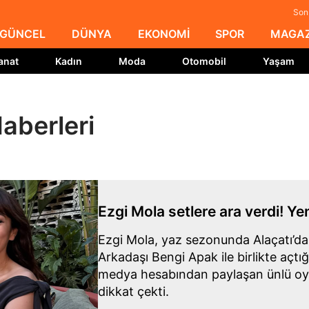
Son 
GÜNCEL
DÜNYA
EKONOMİ
SPOR
MAGAZ
anat
Kadın
Moda
Otomobil
Yaşam
aberleri
Ezgi Mola setlere ara verdi! Ye
Ezgi Mola, yaz sezonunda Alaçatı’da y
Arkadaşı Bengi Apak ile birlikte açtığ
medya hesabından paylaşan ünlü oyun
dikkat çekti.