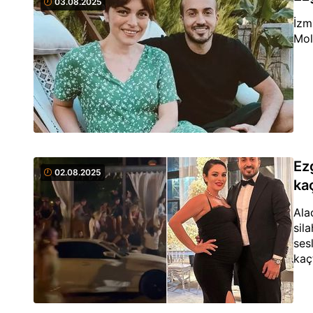
03.08.2025
İzm
Mol
Ezg
02.08.2025
ka
Ala
sil
ses
kaç