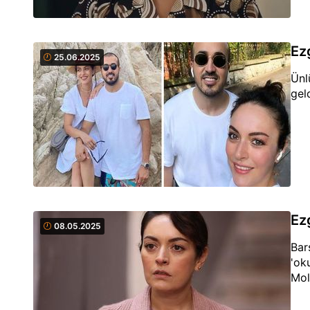
Ez
25.06.2025
Ünl
geld
Ezg
08.05.2025
Bar
'ok
Mol