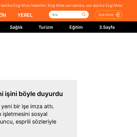
dakika Ezgi Mola haberleri, Ezgi Mola son dakika, son dakika Ezgi Mola
İN
YEREL
Üye Girişi
Sağlık
Turizm
Eğitim
3.Sayfa
ni işini böyle duyurdu
eni bir işe imza attı.
ı işletmesini sosyal
cu, esprili sözleriyle