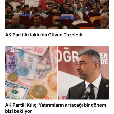
AK Parti Artuklu'da Güven Tazeledi
02.10.2024
AK Partili Kılıç: Yatırımların artacağı bir dönem
bizi bekliyor