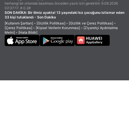
herhangi bir ortamda basılması önceden yazılı izin gerektirir. 9.08.2026
02:37:17. #.0.2#
SON DAKİKA:
Bir ilimiz ayakta! 13 yaşındaki kız çocuğunu istismar eden
33 kişi tutuklandı - Son Dakika
[Kullanım Şartları]
-
[Gizlilik Politikası]
-
[Gizlilik ve Çerez Politikası]
-
[Çerez Politikası]
-
[Kişisel Verilerin Korunması]
-
[Ziyaretçi Aydınlatma
Metni]
-
[Hata Bildir]