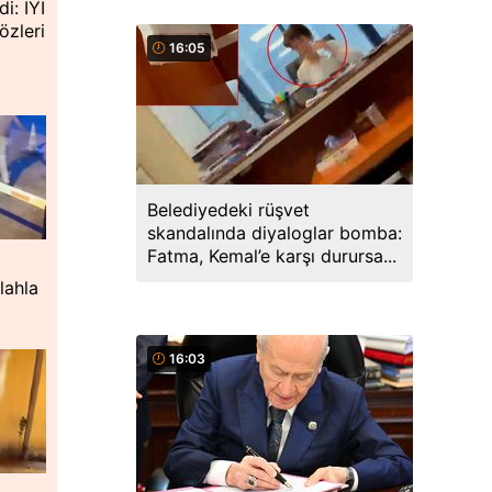
i: İYİ
özleri
16:05
Belediyedeki rüşvet
skandalında diyaloglar bomba:
Fatma, Kemal’e karşı durursa...
lahla
16:03