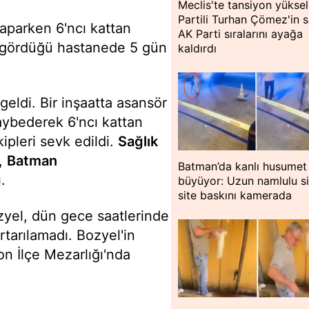
Meclis'te tansiyon yükseld
Partili Turhan Çömez'in s
aparken 6'ncı kattan
AK Parti sıralarını ayağa
i gördüğü hastanede 5 gün
kaldırdı
eldi. Bir inşaatta asansör
aybederek 6'ncı kattan
kipleri sevk edildi.
Sağlık
l,
Batman
Batman’da kanlı husumet
ı.
büyüyor: Uzun namlulu si
site baskını kamerada
zyel, dün gece saatlerinde
tarılamadı. Bozyel'in
on İlçe Mezarlığı'nda