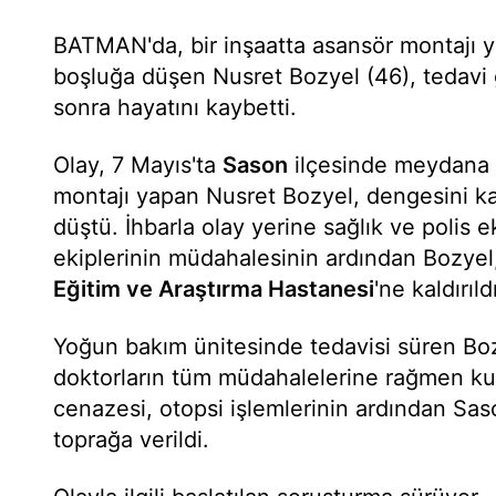
BATMAN'da, bir inşaatta asansör montajı y
boşluğa düşen Nusret Bozyel (46), tedav
sonra hayatını kaybetti.
Olay, 7 Mayıs'ta
Sason
ilçesinde meydana g
montajı yapan Nusret Bozyel, dengesini k
düştü. İhbarla olay yerine sağlık ve polis e
ekiplerinin müdahalesinin ardından Bozye
Eğitim ve Araştırma Hastanesi
'ne kaldırıld
Yoğun bakım ünitesinde tedavisi süren Bo
doktorların tüm müdahalelerine rağmen kur
cenazesi, otopsi işlemlerinin ardından Sas
toprağa verildi.