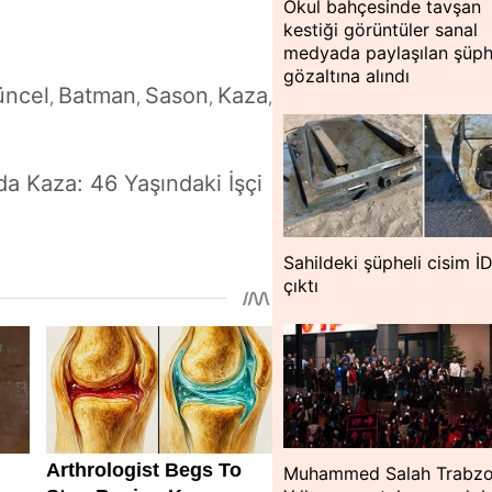
Okul bahçesinde tavşan
kestiği görüntüler sanal
medyada paylaşılan şüph
gözaltına alındı
üncel
Batman
Sason
Kaza
,
,
,
,
a Kaza: 46 Yaşındaki İşçi
Sahildeki şüpheli cisim İ
çıktı
Muhammed Salah Trabzo