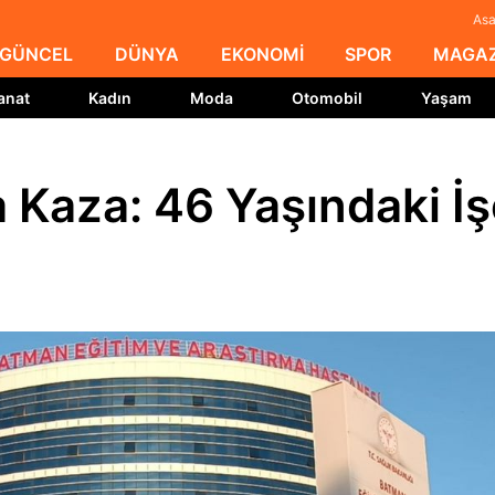
Asa
GÜNCEL
DÜNYA
EKONOMİ
SPOR
MAGAZ
anat
Kadın
Moda
Otomobil
Yaşam
Kaza: 46 Yaşındaki İş