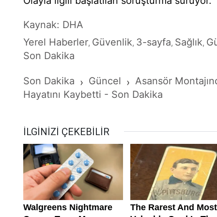
Olayla ilgili başlatılan soruşturma sürüyor.
Kaynak: DHA
Yerel Haberler
Güvenlik
3-sayfa
Sağlık
G
,
,
,
,
Son Dakika
Son Dakika
Güncel
Asansör Montajınd
›
›
Hayatını Kaybetti - Son Dakika