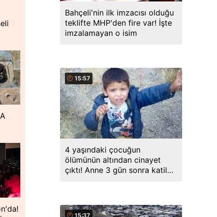
Bahçeli'nin ilk imzacısı olduğu
teklifte MHP'den fire var! İşte
eli
imzalamayan o isim
15:57
DA
4 yaşındaki çocuğun
ölümünün altından cinayet
çıktı! Anne 3 gün sonra katil
üvey babayla evlenmiş
n'da!
15:37