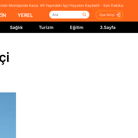
nsör Montajında Kaza: 46 Yaşındaki İşçi Hayatını Kaybetti - Son Dakika
İN
YEREL
Üye Girişi
Sağlık
Turizm
Eğitim
3.Sayfa
çi