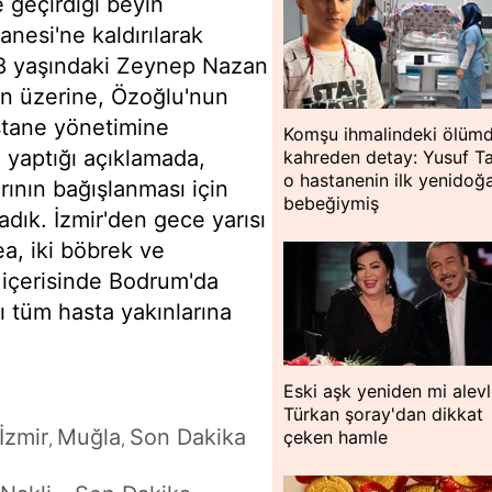
 geçirdiği beyin
esi'ne kaldırılarak
48 yaşındaki Zeynep Nazan
n üzerine, Özoğlu'nun
stane yönetimine
Komşu ihmalindeki ölüm
 yaptığı açıklamada,
kahreden detay: Yusuf Ta
o hastanenin ilk yenidoğ
ının bağışlanması için
bebeğiymiş
dık. İzmir'den gece yarısı
ea, iki böbrek ve
n içerisinde Bodrum'da
ı tüm hasta yakınlarına
Eski aşk yeniden mi alev
Türkan şoray'dan dikkat
İzmir
Muğla
Son Dakika
çeken hamle
,
,