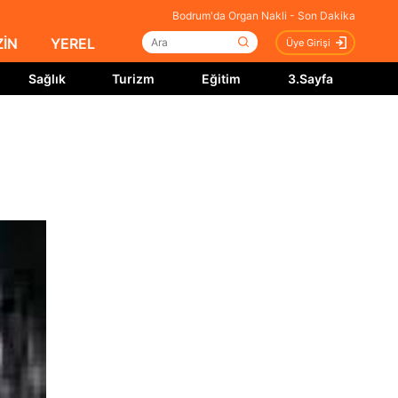
Bodrum'da Organ Nakli - Son Dakika
İN
YEREL
Üye Girişi
Sağlık
Turizm
Eğitim
3.Sayfa