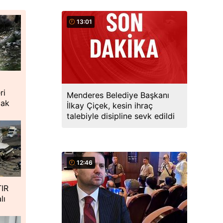
13:01
i
ri
Menderes Belediye Başkanı
cak
İlkay Çiçek, kesin ihraç
talebiyle disipline sevk edildi
12:46
TIR
lı