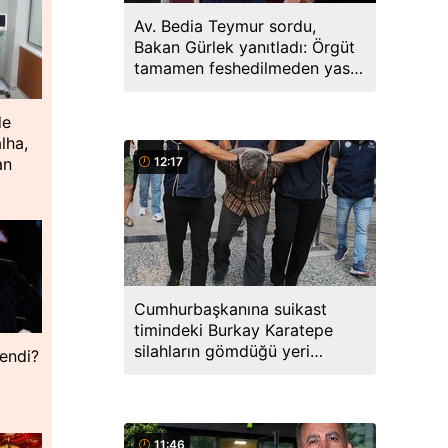
Av. Bedia Teymur sordu,
Bakan Gürlek yanıtladı: Örgüt
tamamen feshedilmeden yasa
yürürlüğe girmeyecek
de
lha,
an
12:17
Cumhurbaşkanına suikast
timindeki Burkay Karatepe
silahların gömdüğü yeri
lendi?
söyledi, ekipler harekete geçti
11:46