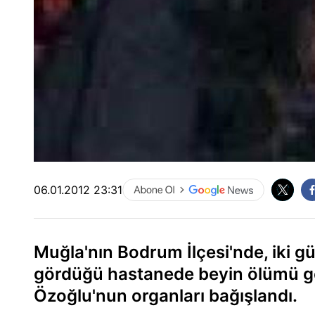
06.01.2012 23:31
Muğla'nın Bodrum İlçesi'nde, iki g
gördüğü hastanede beyin ölümü g
Özoğlu'nun organları bağışlandı.