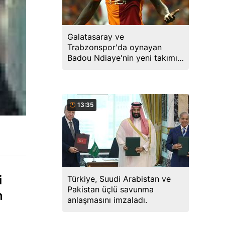
Galatasaray ve
Trabzonspor'da oynayan
Badou Ndiaye'nin yeni takımı
şaşırttı
13:35
i
Türkiye, Suudi Arabistan ve
Pakistan üçlü savunma
n
anlaşmasını imzaladı.