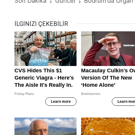
Son Dakika
Güncel
Bodrum'da Organ 
›
›