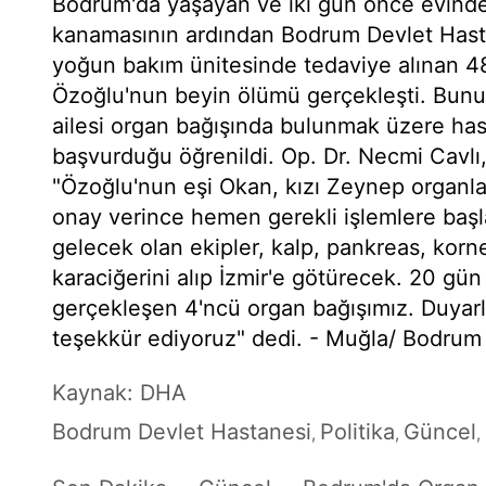
Bodrum'da yaşayan ve iki gün önce evinde
kanamasının ardından Bodrum Devlet Hastan
yoğun bakım ünitesinde tedaviye alınan 
Özoğlu'nun beyin ölümü gerçekleşti. Bunu
ailesi organ bağışında bulunmak üzere ha
başvurduğu öğrenildi. Op. Dr. Necmi Cavlı,
"Özoğlu'nun eşi Okan, kızı Zeynep organlar
onay verince hemen gerekli işlemlere başla
gelecek olan ekipler, kalp, pankreas, korn
karaciğerini alıp İzmir'e götürecek. 20 gü
gerçekleşen 4'ncü organ bağışımız. Duyarl
teşekkür ediyoruz" dedi. - Muğla/ Bodrum
Kaynak: DHA
Bodrum Devlet Hastanesi
Politika
Güncel
,
,
,