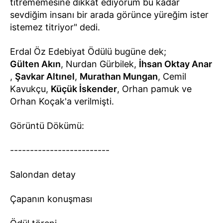
titrememesine dikkat ediyorum bu kadar
sevdiğim insanı bir arada görünce yüreğim ister
istemez titriyor" dedi.
Erdal Öz Edebiyat Ödülü bugüne dek;
Gülten Akın
, Nurdan Gürbilek,
İhsan Oktay Anar
,
Şavkar Altınel
,
Murathan Mungan
, Cemil
Kavukçu,
Küçük İskender
, Orhan pamuk ve
Orhan Koçak'a verilmişti.
Görüntü Dökümü:
-------------------------
Salondan detay
Çapanın konuşması