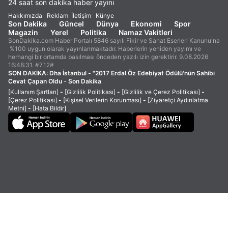
24 saat son dakika haber yayını
Hakkımızda
Reklam
İletişim
Künye
Son Dakika
Güncel
Dünya
Ekonomi
Spor
Magazin
Yerel
Politika
Namaz Vakitleri
SonDakika.com Haber Portalı 5846 sayılı Fikir ve Sanat Eserleri Kanunu'na
%100 uygun olarak yayınlanmaktadır. Haberlerin yeniden yayımı ve
herhangi bir ortamda basılması önceden yazılı izin gerektirir. 9.08.2026
16:48:31. #7.12#
SON DAKİKA:
Dha İstanbul - "2017 Erdal Öz Edebiyat Ödülü'nün Sahibi
Cevat Çapan Oldu - Son Dakika
[Kullanım Şartları]
-
[Gizlilik Politikası]
-
[Gizlilik ve Çerez Politikası]
-
[Çerez Politikası]
-
[Kişisel Verilerin Korunması]
-
[Ziyaretçi Aydınlatma
Metni]
-
[Hata Bildir]