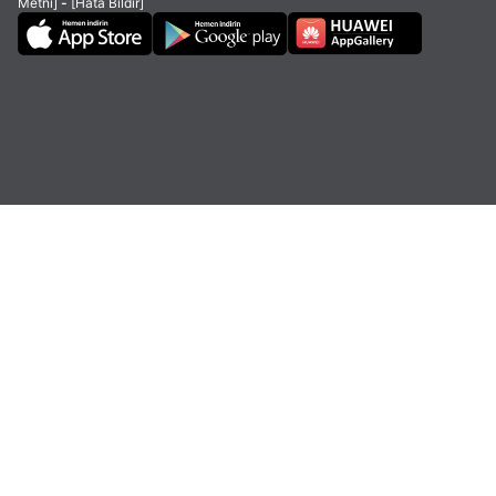
Metni]
-
[Hata Bildir]