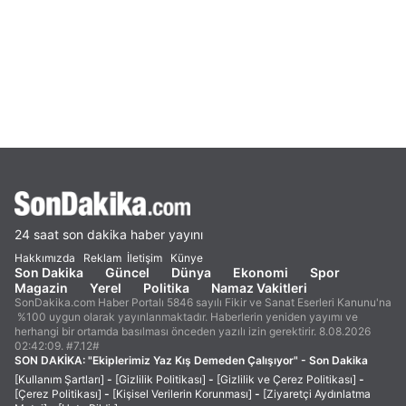
24 saat son dakika haber yayını
Hakkımızda
Reklam
İletişim
Künye
Son Dakika
Güncel
Dünya
Ekonomi
Spor
Magazin
Yerel
Politika
Namaz Vakitleri
SonDakika.com Haber Portalı 5846 sayılı Fikir ve Sanat Eserleri Kanunu'na
%100 uygun olarak yayınlanmaktadır. Haberlerin yeniden yayımı ve
herhangi bir ortamda basılması önceden yazılı izin gerektirir. 8.08.2026
02:42:09. #7.12#
SON DAKİKA:
"Ekiplerimiz Yaz Kış Demeden Çalışıyor" - Son Dakika
[Kullanım Şartları]
-
[Gizlilik Politikası]
-
[Gizlilik ve Çerez Politikası]
-
[Çerez Politikası]
-
[Kişisel Verilerin Korunması]
-
[Ziyaretçi Aydınlatma