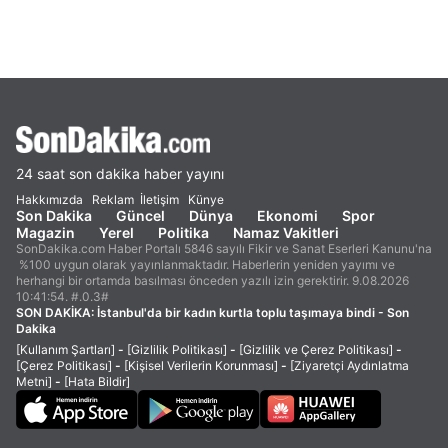
24 saat son dakika haber yayını
Hakkımızda
Reklam
İletişim
Künye
Son Dakika
Güncel
Dünya
Ekonomi
Spor
Magazin
Yerel
Politika
Namaz Vakitleri
SonDakika.com Haber Portalı 5846 sayılı Fikir ve Sanat Eserleri Kanunu'na
%100 uygun olarak yayınlanmaktadır. Haberlerin yeniden yayımı ve
herhangi bir ortamda basılması önceden yazılı izin gerektirir. 9.08.2026
10:41:54. #.0.3#
SON DAKİKA:
İstanbul'da bir kadın kurtla toplu taşımaya bindi - Son
Dakika
[Kullanım Şartları]
-
[Gizlilik Politikası]
-
[Gizlilik ve Çerez Politikası]
-
[Çerez Politikası]
-
[Kişisel Verilerin Korunması]
-
[Ziyaretçi Aydınlatma
Metni]
-
[Hata Bildir]