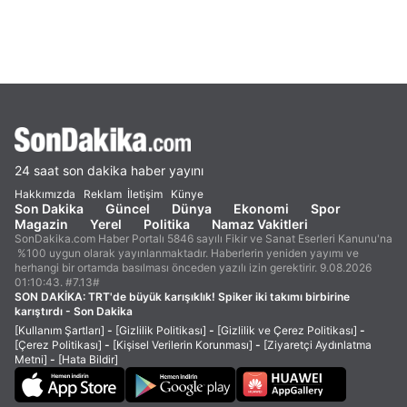
24 saat son dakika haber yayını
Hakkımızda
Reklam
İletişim
Künye
Son Dakika
Güncel
Dünya
Ekonomi
Spor
Magazin
Yerel
Politika
Namaz Vakitleri
SonDakika.com Haber Portalı 5846 sayılı Fikir ve Sanat Eserleri Kanunu'na
%100 uygun olarak yayınlanmaktadır. Haberlerin yeniden yayımı ve
herhangi bir ortamda basılması önceden yazılı izin gerektirir. 9.08.2026
01:10:43. #7.13#
SON DAKİKA:
TRT'de büyük karışıklık! Spiker iki takımı birbirine
karıştırdı - Son Dakika
[Kullanım Şartları]
-
[Gizlilik Politikası]
-
[Gizlilik ve Çerez Politikası]
-
[Çerez Politikası]
-
[Kişisel Verilerin Korunması]
-
[Ziyaretçi Aydınlatma
Metni]
-
[Hata Bildir]