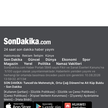
24 saat son dakika haber yayını
Hakkımızda
Reklam
İletişim
Künye
Son Dakika
Güncel
Dünya
Ekonomi
Spor
Magazin
Yerel
Politika
Namaz Vakitleri
SonDakika.com Haber Portalı 5846 sayılı Fikir ve Sanat Eserleri Kanunu'na
%100 uygun olarak yayınlanmaktadır. Haberlerin yeniden yayımı ve
herhangi bir ortamda basılması önceden yazılı izin gerektirir. 10.08.2026
13:59:32. #7.13#
SON DAKİKA:
Tunceli'de Mehmetçik, Orta Çağ Dönemi'ne Ait Küp Buldu
- Son Dakika
[Kullanım Şartları]
-
[Gizlilik Politikası]
-
[Gizlilik ve Çerez Politikası]
-
[Çerez Politikası]
-
[Kişisel Verilerin Korunması]
-
[Ziyaretçi Aydınlatma
Metni]
-
[Hata Bildir]