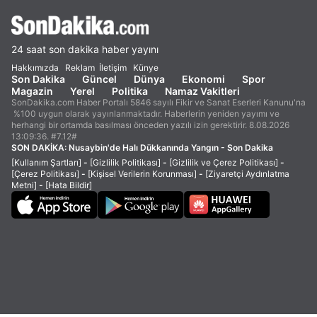
24 saat son dakika haber yayını
Hakkımızda
Reklam
İletişim
Künye
Son Dakika
Güncel
Dünya
Ekonomi
Spor
Magazin
Yerel
Politika
Namaz Vakitleri
SonDakika.com Haber Portalı 5846 sayılı Fikir ve Sanat Eserleri Kanunu'na
%100 uygun olarak yayınlanmaktadır. Haberlerin yeniden yayımı ve
herhangi bir ortamda basılması önceden yazılı izin gerektirir. 8.08.2026
13:09:36. #7.12#
SON DAKİKA:
Nusaybin'de Halı Dükkanında Yangın - Son Dakika
[Kullanım Şartları]
-
[Gizlilik Politikası]
-
[Gizlilik ve Çerez Politikası]
-
[Çerez Politikası]
-
[Kişisel Verilerin Korunması]
-
[Ziyaretçi Aydınlatma
Metni]
-
[Hata Bildir]