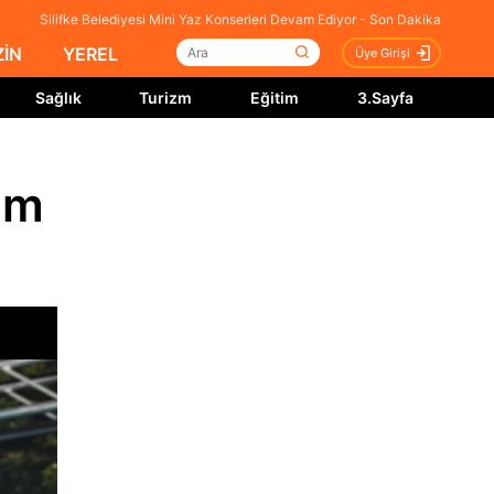
Silifke Belediyesi Mini Yaz Konserleri Devam Ediyor - Son Dakika
İN
YEREL
Üye Girişi
Sağlık
Turizm
Eğitim
3.Sayfa
am