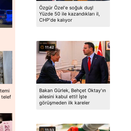
Özgür Özel'e soğuk duş!
Yüzde 50 ile kazandıkları il,
CHP'de kalıyor
11:42
Bakan Gürlek, Behçet Oktay'ın
stemi
ailesini kabul etti! İşte
 telef
görüşmeden ilk kareler
11:33