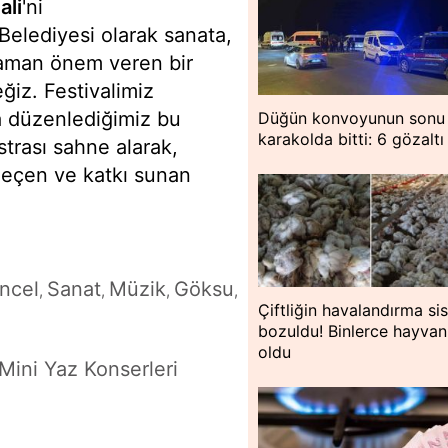
ali
'ni
e Belediyesi olarak sanata,
 zaman önem veren bir
iz. Festivalimiz
a düzenlediğimiz bu
Düğün konvoyunun sonu
karakolda bitti: 6 gözaltı
strası sahne alarak,
 geçen ve katkı sunan
ncel
Sanat
Müzik
Göksu
,
,
,
,
Çiftliğin havalandırma si
bozuldu! Binlerce hayvan
oldu
 Mini Yaz Konserleri