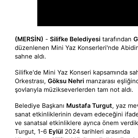
(MERSİN)
-
Silifke Belediyesi
tarafından
G
düzenlenen Mini Yaz Konserleri'nde Abidi
sahne aldı.
Silifke'de Mini Yaz Konseri kapsamında sa
Orkestrası,
Göksu Nehri
manzarası eşliğind
şovlarıyla müzikseverlerden tam not aldı.
Belediye Başkanı
Mustafa Turgut
, yaz me
sanat etkinliklerinin devam edeceğini ifade
ve sanatsal etkinliklere ayrıca önem verdikl
Turgut, 1-6
Eylül
2024 tarihleri arasında