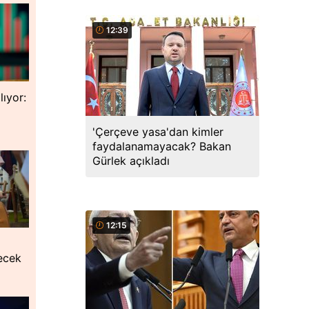
12:39
lıyor:
'Çerçeve yasa'dan kimler
faydalanamayacak? Bakan
Gürlek açıkladı
12:15
lecek