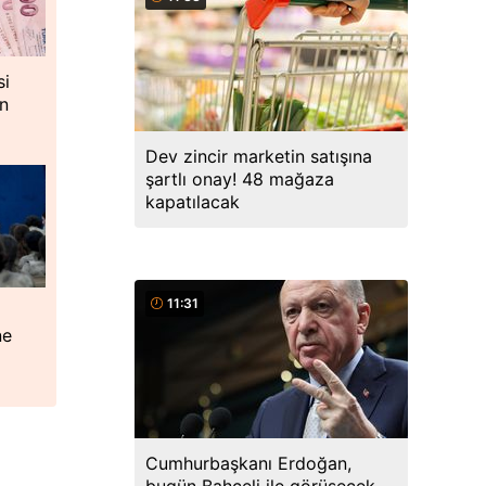
si
in
Dev zincir marketin satışına
şartlı onay! 48 mağaza
kapatılacak
11:31
ne
Cumhurbaşkanı Erdoğan,