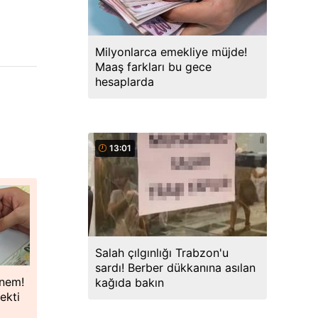
Milyonlarca emekliye müjde!
Maaş farkları bu gece
hesaplarda
13:01
Salah çılgınlığı Trabzon'u
sardı! Berber dükkanına asılan
önem!
kağıda bakın
ekti