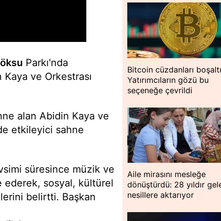
öksu
Parkı'nda
Bitcoin cüzdanları boşaltı
n Kaya ve Orkestrası
Yatırımcıların gözü bu
seçeneğe çevrildi
hne alan Abidin Kaya ve
e etkileyici sahne
vsimi süresince müzik ve
Aile mirasını mesleğe
 ederek, sosyal, kültürel
dönüştürdü: 28 yıldır ge
nesillere aktarıyor
erini belirtti. Başkan