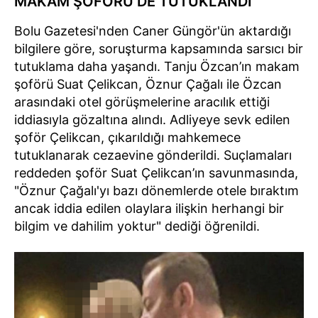
MAKAM ŞOFÖRÜ DE TUTUKLANDI
Bolu Gazetesi'nden Caner Güngör'ün aktardığı
bilgilere göre, soruşturma kapsamında sarsıcı bir
tutuklama daha yaşandı. Tanju Özcan’ın makam
şoförü Suat Çelikcan, Öznur Çağalı ile Özcan
arasındaki otel görüşmelerine aracılık ettiği
iddiasıyla gözaltına alındı. Adliyeye sevk edilen
şoför Çelikcan, çıkarıldığı mahkemece
tutuklanarak cezaevine gönderildi. Suçlamaları
reddeden şoför Suat Çelikcan’ın savunmasında,
"Öznur Çağalı'yı bazı dönemlerde otele bıraktım
ancak iddia edilen olaylara ilişkin herhangi bir
bilgim ve dahilim yoktur" dediği öğrenildi.