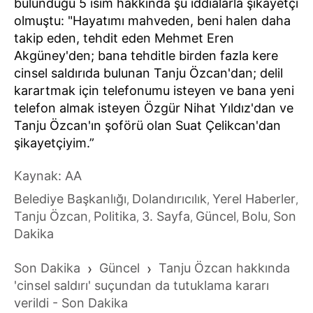
bulunduğu 5 isim hakkında şu iddialarla şikayetçi
olmuştu: "Hayatımı mahveden, beni halen daha
takip eden, tehdit eden Mehmet Eren
Akgüney'den; bana tehditle birden fazla kere
cinsel saldırıda bulunan Tanju Özcan'dan; delil
karartmak için telefonumu isteyen ve bana yeni
telefon almak isteyen Özgür Nihat Yıldız'dan ve
Tanju Özcan'ın şoförü olan Suat Çelikcan'dan
şikayetçiyim.”
Kaynak: AA
Belediye Başkanlığı
Dolandırıcılık
Yerel Haberler
,
,
,
Tanju Özcan
Politika
3. Sayfa
Güncel
Bolu
Son
,
,
,
,
,
Dakika
Son Dakika
›
Güncel
›
Tanju Özcan hakkında
'cinsel saldırı' suçundan da tutuklama kararı
verildi - Son Dakika