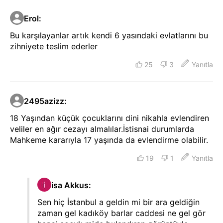
Erol
:
Bu karşılayanlar artık kendi 6 yasındaki evlatlarını bu
zihniyete teslim ederler
25
3
Yanıtla
2495azizz
:
18 Yaşından küçük çocuklarını dini nikahla evlendiren
veliler en ağır cezayı almalılar.İstisnai durumlarda
Mahkeme kararıyla 17 yaşında da evlendirme olabilir.
19
1
Yanıtla
isa Akkus
:
Sen hiç İstanbul a geldin mi bir ara geldiğin
zaman gel kadıköy barlar caddesi ne gel gör