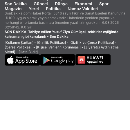
Son Dakika
Güncel
Dünya
Ekonomi
Spor
Magazin
Yerel
Politika
Namaz Vakitleri
SonDakika.com Haber Portalı 5846 sayılı Fikir ve Sanat Eserleri Kanunu'na
%100 uygun olarak yayınlanmaktadır. Haberlerin yeniden yayımı ve
herhangi bir ortamda basılması önceden yazılı izin gerektirir. 6.08.2026
02:58:42. #.0.2#
SON DAKİKA:
Tahliye edilen Yusuf Ziya Gümüşel, tekbirler eşliğinde
kahraman gibi karşılandı - Son Dakika
[Kullanım Şartları]
-
[Gizlilik Politikası]
-
[Gizlilik ve Çerez Politikası]
-
[Çerez Politikası]
-
[Kişisel Verilerin Korunması]
-
[Ziyaretçi Aydınlatma
Metni]
-
[Hata Bildir]