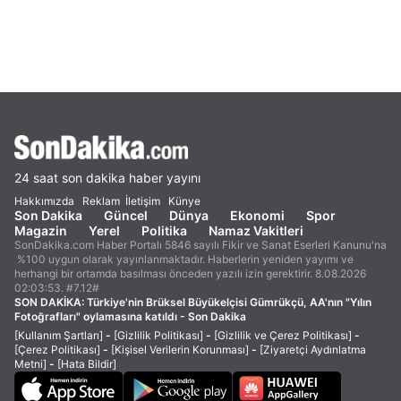
24 saat son dakika haber yayını
Hakkımızda
Reklam
İletişim
Künye
Son Dakika
Güncel
Dünya
Ekonomi
Spor
Magazin
Yerel
Politika
Namaz Vakitleri
SonDakika.com Haber Portalı 5846 sayılı Fikir ve Sanat Eserleri Kanunu'na
%100 uygun olarak yayınlanmaktadır. Haberlerin yeniden yayımı ve
herhangi bir ortamda basılması önceden yazılı izin gerektirir. 8.08.2026
02:03:53. #7.12#
SON DAKİKA:
Türkiye'nin Brüksel Büyükelçisi Gümrükçü, AA'nın "Yılın
Fotoğrafları" oylamasına katıldı - Son Dakika
[Kullanım Şartları]
-
[Gizlilik Politikası]
-
[Gizlilik ve Çerez Politikası]
-
[Çerez Politikası]
-
[Kişisel Verilerin Korunması]
-
[Ziyaretçi Aydınlatma
Metni]
-
[Hata Bildir]