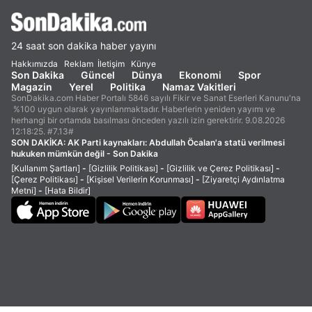
24 saat son dakika haber yayını
Hakkımızda
Reklam
İletişim
Künye
Son Dakika
Güncel
Dünya
Ekonomi
Spor
Magazin
Yerel
Politika
Namaz Vakitleri
SonDakika.com Haber Portalı 5846 sayılı Fikir ve Sanat Eserleri Kanunu'na
%100 uygun olarak yayınlanmaktadır. Haberlerin yeniden yayımı ve
herhangi bir ortamda basılması önceden yazılı izin gerektirir. 9.08.2026
12:18:25. #7.13#
SON DAKİKA:
AK Parti kaynakları: Abdullah Öcalan'a statü verilmesi
hukuken mümkün değil - Son Dakika
[Kullanım Şartları]
-
[Gizlilik Politikası]
-
[Gizlilik ve Çerez Politikası]
-
[Çerez Politikası]
-
[Kişisel Verilerin Korunması]
-
[Ziyaretçi Aydınlatma
Metni]
-
[Hata Bildir]