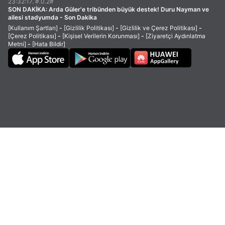
23:32:17. #.0.2#
SON DAKİKA:
Arda Güler'e tribünden büyük destek! Duru Nayman ve
ailesi stadyumda - Son Dakika
[Kullanım Şartları]
-
[Gizlilik Politikası]
-
[Gizlilik ve Çerez Politikası]
-
[Çerez Politikası]
-
[Kişisel Verilerin Korunması]
-
[Ziyaretçi Aydınlatma
Metni]
-
[Hata Bildir]